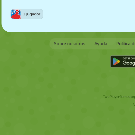
1 jugador
Sobre nosotros
Ayuda
Política 
TwoPlayerGames.org 
V