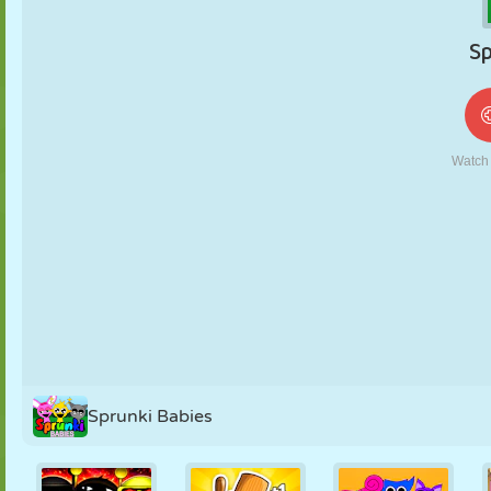
MARIONETAS
PUZZLE
REACCIÓN
RETRO
ROBOTS
ESTRATEGIA
ACROBACIAS
TANQUES
TENIS
TRES EN RAYA
Sprunki Babies