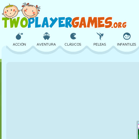
ACCIÓN
AVENTURA
CLÁSICOS
PELEAS
INFANTILES
3D
AVIONES
ALIENS
EQUILIBRIO
BALONCESTO
CASTILLOS
AJEDREZ
LOCOS
DEFENSA
DINOSAURIOS
CHICAS
GOLF
SALTOS
MATEMÁTICAS
LABERINTOS