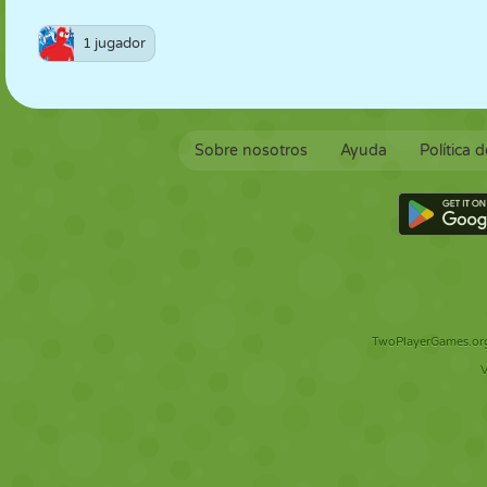
1 jugador
Sobre nosotros
Ayuda
Política 
TwoPlayerGames.org 
V