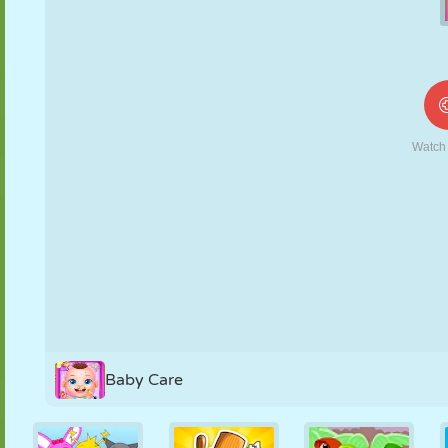
MARIONETAS
PUZZLE
REACCIÓN
RETRO
ROBOTS
ESTRATEGIA
ACROBACIAS
TANQUES
TENIS
TRES EN RAYA
Baby Care