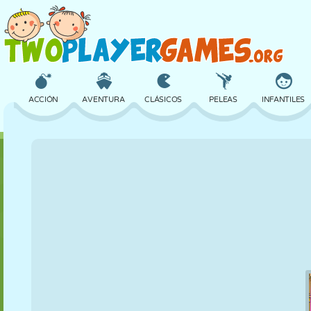
ACCIÓN
AVENTURA
CLÁSICOS
PELEAS
INFANTILES
3D
AVIONES
ALIENS
EQUILIBRIO
BALONCESTO
CASTILLOS
AJEDREZ
LOCOS
DEFENSA
DINOSAURIOS
CHICAS
GOLF
SALTOS
MATEMÁTICAS
LABERINTOS