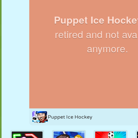
MARIONETAS
PUZZLE
REACCIÓN
RETRO
ROBOTS
ESTRATEGIA
ACROBACIAS
TANQUES
TENIS
TRES EN RAYA
Puppet Ice Hockey