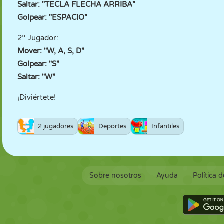
Saltar: "TECLA FLECHA ARRIBA"
Golpear: "ESPACIO"
2º Jugador:
Mover: "W, A, S, D"
Golpear: "S"
Saltar: "W"
¡Diviértete!
2 jugadores
Deportes
Infantiles
Sobre nosotros
Ayuda
Política 