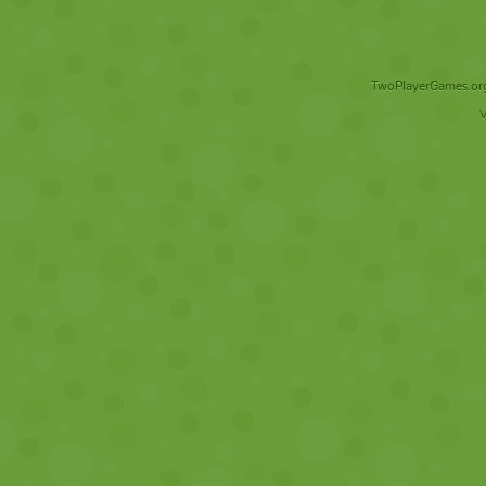
TwoPlayerGames.org 
V