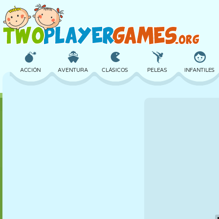
ACCIÓN
AVENTURA
CLÁSICOS
PELEAS
INFANTILES
3D
AVIONES
ALIENS
EQUILIBRIO
BALONCESTO
CASTILLOS
AJEDREZ
LOCOS
DEFENSA
DINOSAURIOS
CHICAS
GOLF
SALTOS
MATEMÁTICAS
LABERINTOS