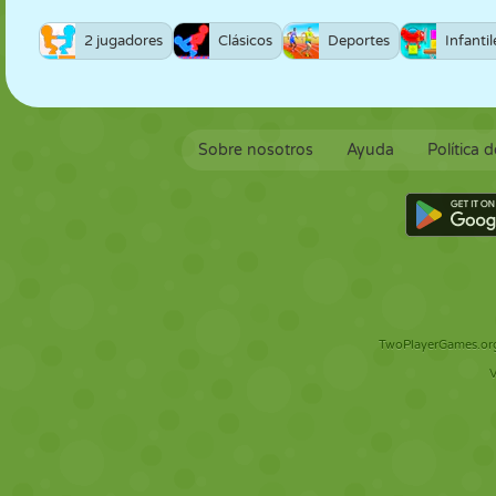
2 jugadores
Clásicos
Deportes
Infantil
Sobre nosotros
Ayuda
Política 
TwoPlayerGames.org 
V