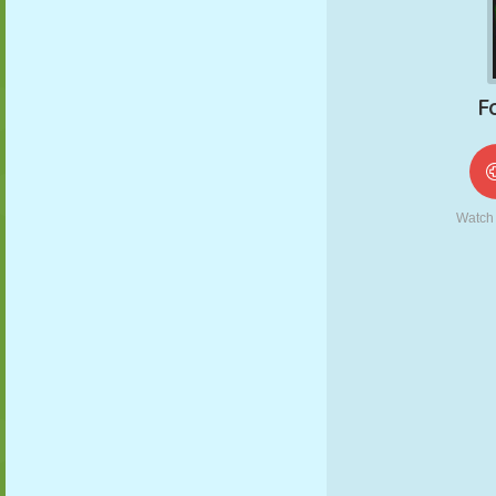
MARIONETAS
PUZZLE
REACCIÓN
RETRO
ROBOTS
ESTRATEGIA
ACROBACIAS
TANQUES
TENIS
TRES EN RAYA