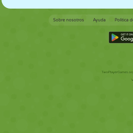
Sobre nosotros
Ayuda
Política 
TwoPlayerGames.org 
V