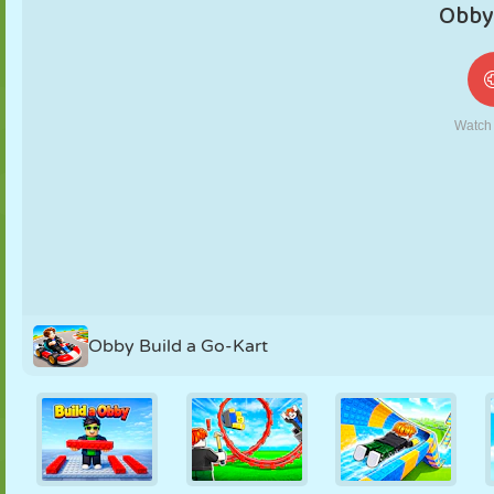
MARIONETAS
PUZZLE
REACCIÓN
RETRO
ROBOTS
ESTRATEGIA
ACROBACIAS
TANQUES
TENIS
TRES EN RAYA
Obby Build a Go-Kart