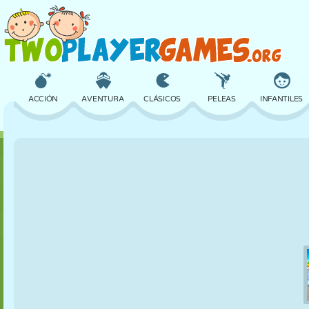
ACCIÓN
AVENTURA
CLÁSICOS
PELEAS
INFANTILES
3D
AVIONES
ALIENS
EQUILIBRIO
BALONCESTO
CASTILLOS
AJEDREZ
LOCOS
DEFENSA
DINOSAURIOS
CHICAS
GOLF
SALTOS
MATEMÁTICAS
LABERINTOS