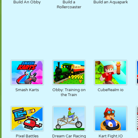
Build An Obby
Build a
Build an Aquapark
Rollercoaster
Smash Karts
Obby: Training on
CubeRealm io
the Train
Pixel Battles
Dream Car Racing
Kart Fight.IO