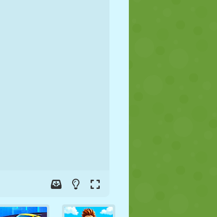
FÚTBOL
ESPACIALES
STICKMAN
GUERRA
LUCHA
ZOMBIES