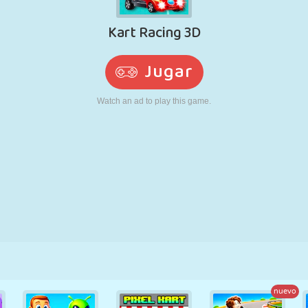
RETRO
ROBOTS
CORRER
ESCUELA
DISPAROS
TENIS
TRES EN RAYA
PANTALLA
TORRES
CAMIONES
TÁCTIL
nuevo