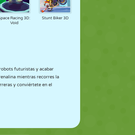
Space Racing 3D:
Stunt Biker 3D
Void
robots futuristas y acabar
renalina mientras recorres la
reras y conviértete en el