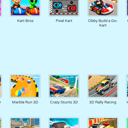
Kart Bros
Pixel Kart
Obby Build a Go-
Kart
D
Marble Run 3D
Crazy Stunts 3D
3D Rally Racing