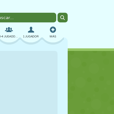
3-4 JUGADORES
1 JUGADOR
MÁS
BOMBAS
NAVEGADOR
COCHES
VUELO
COMIDA
DIVERTIDOS
PIXEL ART
PLATAFORMAS
PISCINA