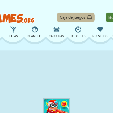
Caja de juegos
PELEAS
INFANTILES
CARRERAS
DEPORTES
NUESTROS
EQUILIBRIO
BALONCESTO
BATALLA
BILLAR
MESA
DEFENSA
DINOSAURIOS
CONDUCIR
EDUCATIVOS
ESCAPE
MATEMÁTICAS
LABERINTOS
MONSTRUOS
MOTOS
EN LÍNEA