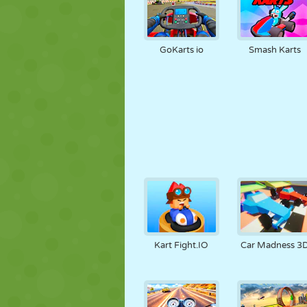
GoKarts io
Smash Karts
Kart Fight.IO
Car Madness 3