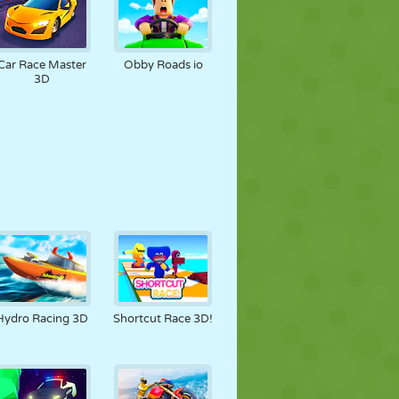
Car Race Master
Obby Roads io
3D
Hydro Racing 3D
Shortcut Race 3D!