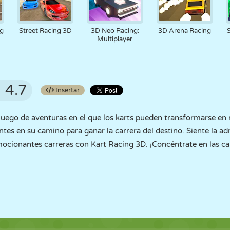
ng
Street Racing 3D
3D Neo Racing:
3D Arena Racing
Multiplayer
4.7
Insertar
juego de aventuras en el que los karts pueden transformarse en 
tes en su camino para ganar la carrera del destino. Siente la ad
mocionantes carreras con Kart Racing 3D. ¡Concéntrate en las car