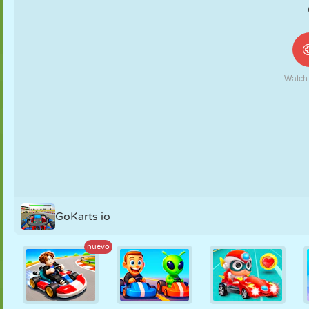
MARIONETAS
PUZZLE
REACCIÓN
RETRO
ROBOTS
ESTRATEGIA
ACROBACIAS
TANQUES
TENIS
TRES EN RAYA
GoKarts io
nuevo