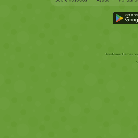
Sobre nosotros
Ayuda
Política 
TwoPlayerGames.org 
V