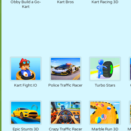
Obby Build a Go-
Kart Bros
Kart Racing 3D
Kart
Kart Fight.IO
Police Traffic Racer
Turbo Stars
Epic Stunts 3D
Crazy Traffic Racer
Marble Run 3D
M