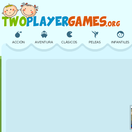
ACCIÓN
AVENTURA
CLÁSICOS
PELEAS
INFANTILES
3D
AVIONES
ALIENS
EQUILIBRIO
BALONCESTO
CASTILLOS
AJEDREZ
LOCOS
DEFENSA
DINOSAURIOS
CHICAS
GOLF
SALTOS
MATEMÁTICAS
LABERINTOS