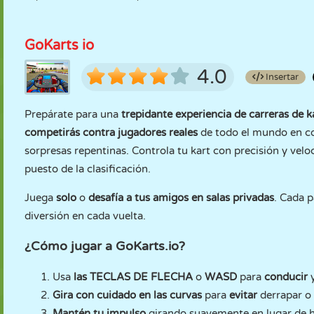
GoKarts io
4.0
Insertar
Prepárate para una
trepidante experiencia de carreras de k
competirás contra jugadores reales
de todo el mundo en col
sorpresas repentinas. Controla tu kart con precisión y vel
puesto de la clasificación.
Juega
solo
o
desafía a tus amigos en salas privadas
. Cada p
diversión en cada vuelta.
¿Cómo jugar a GoKarts.io?
Usa
las TECLAS DE FLECHA
o
WASD
para
conducir
Gira con cuidado en las curvas
para
evitar
derrapar o
Mantén tu impulso
girando suavemente en lugar de h