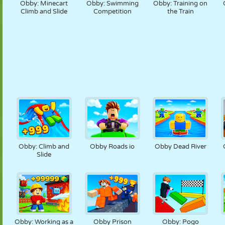
Obby: Minecart
Obby: Swimming
Obby: Training on
Climb and Slide
Competition
the Train
Obby: Climb and
Obby Roads io
Obby Dead River
Slide
Obby: Working as a
Obby Prison
Obby: Pogo