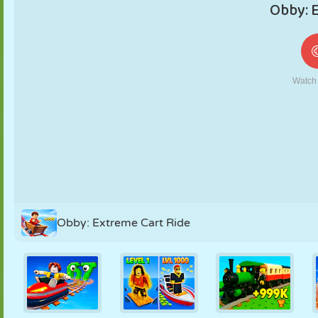
MARIONETAS
PUZZLE
REACCIÓN
RETRO
ROBOTS
ESTRATEGIA
ACROBACIAS
TANQUES
TENIS
TRES EN RAYA
Obby: Extreme Cart Ride