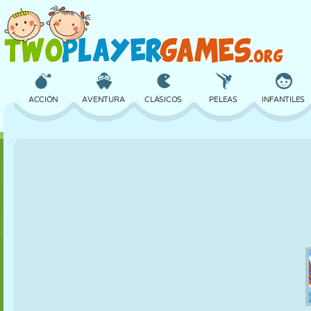
ACCIÓN
AVENTURA
CLÁSICOS
PELEAS
INFANTILES
3D
AVIONES
ALIENS
EQUILIBRIO
BALONCESTO
CASTILLOS
AJEDREZ
LOCOS
DEFENSA
DINOSAURIOS
CHICAS
GOLF
SALTOS
MATEMÁTICAS
LABERINTOS