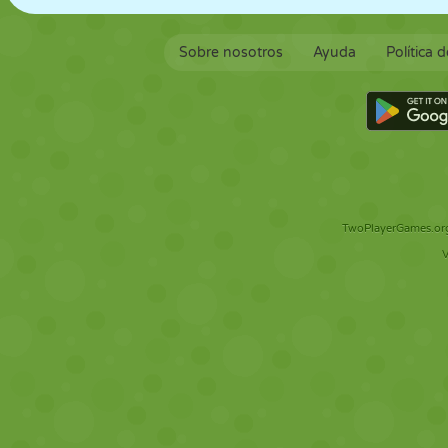
Sobre nosotros
Ayuda
Política 
TwoPlayerGames.org 
V