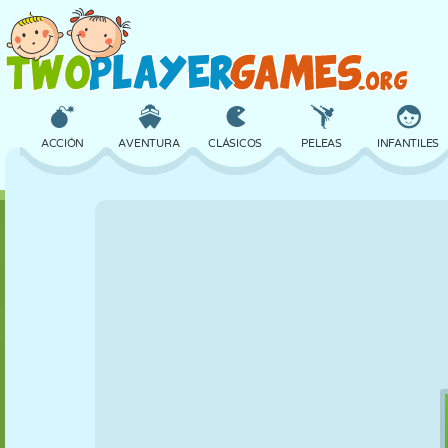
ACCIÓN
AVENTURA
CLÁSICOS
PELEAS
INFANTILES
3D
AVIONES
ALIENS
EQUILIBRIO
BALONCESTO
CASTILLOS
AJEDREZ
LOCOS
DEFENSA
DINOSAURIOS
CHICAS
GOLF
SALTOS
MATEMÁTICAS
LABERINTOS