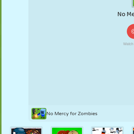
MARIONETAS
PUZZLE
REACCIÓN
RETRO
ROBOTS
ESTRATEGIA
ACROBACIAS
TANQUES
TENIS
TRES EN RAYA
No Mercy for Zombies