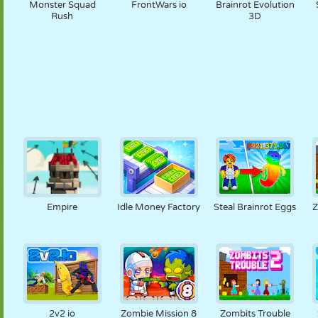
Monster Squad
FrontWars io
Brainrot Evolution
Rush
3D
Empire
Idle Money Factory
Steal Brainrot Eggs
Z
2v2 io
Zombie Mission 8
Zombits Trouble