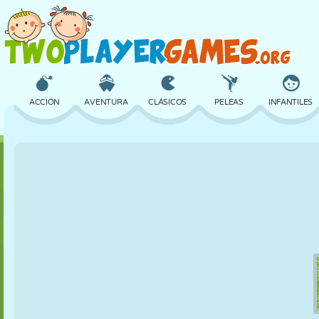
ACCIÓN
AVENTURA
CLÁSICOS
PELEAS
INFANTILES
3D
AVIONES
ALIENS
EQUILIBRIO
BALONCESTO
CASTILLOS
AJEDREZ
LOCOS
DEFENSA
DINOSAURIOS
CHICAS
GOLF
SALTOS
MATEMÁTICAS
LABERINTOS