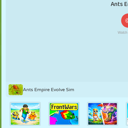
MARIONETAS
PUZZLE
REACCIÓN
RETRO
ROBOTS
ESTRATEGIA
ACROBACIAS
TANQUES
TENIS
TRES EN RAYA
Ants Empire Evolve Sim