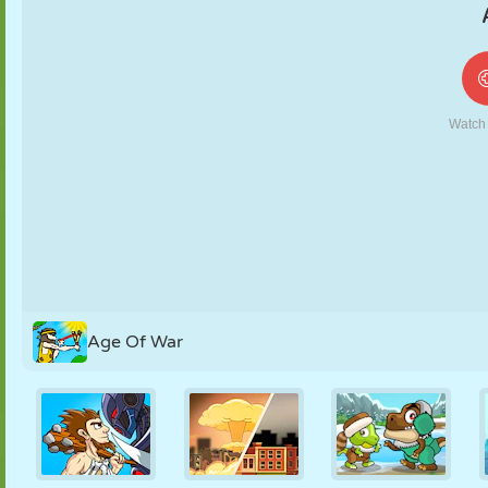
MARIONETAS
PUZZLE
REACCIÓN
RETRO
ROBOTS
ESTRATEGIA
ACROBACIAS
TANQUES
TENIS
TRES EN RAYA
Age Of War