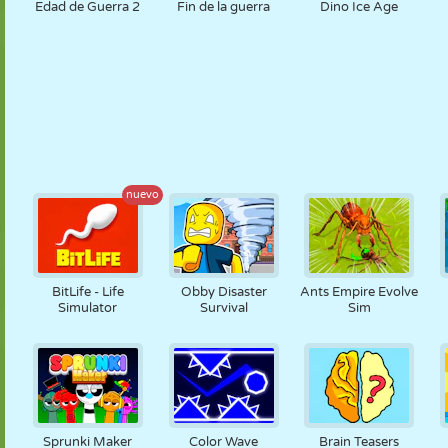
Edad de Guerra 2
Fin de la guerra
Dino Ice Age
nuevo
BitLife - Life
Obby Disaster
Ants Empire Evolve
Simulator
Survival
Sim
Sprunki Maker
Color Wave
Brain Teasers