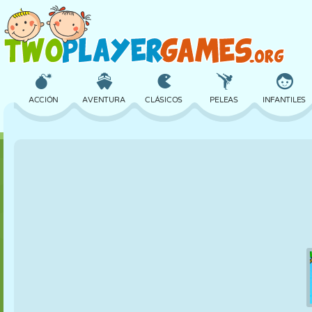
ACCIÓN
AVENTURA
CLÁSICOS
PELEAS
INFANTILES
3D
AVIONES
ALIENS
EQUILIBRIO
BALONCESTO
CASTILLOS
AJEDREZ
LOCOS
DEFENSA
DINOSAURIOS
CHICAS
GOLF
SALTOS
MATEMÁTICAS
LABERINTOS