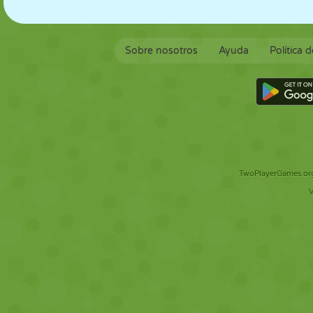
Sobre nosotros
Ayuda
Política 
TwoPlayerGames.org 
V