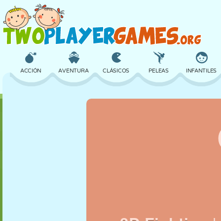
ACCIÓN
AVENTURA
CLÁSICOS
PELEAS
INFANTILES
3D
AVIONES
ALIENS
EQUILIBRIO
BALONCESTO
CASTILLOS
AJEDREZ
LOCOS
DEFENSA
DINOSAURIOS
CHICAS
GOLF
SALTOS
MATEMÁTICAS
LABERINTOS