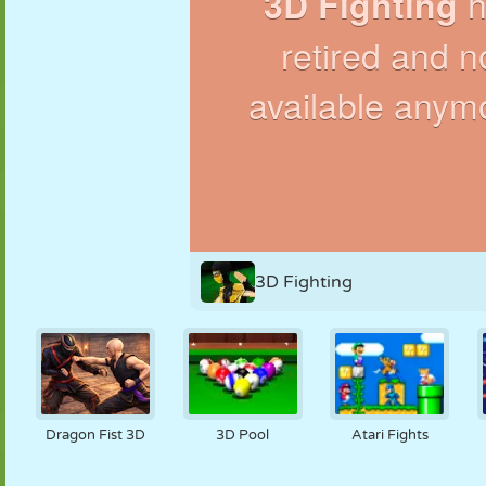
MARIONETAS
PUZZLE
REACCIÓN
RETRO
ROBOTS
ESTRATEGIA
ACROBACIAS
TANQUES
TENIS
TRES EN RAYA
3D Fighting
Dragon Fist 3D
3D Pool
Atari Fights