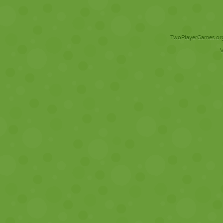
TwoPlayerGames.org 
V