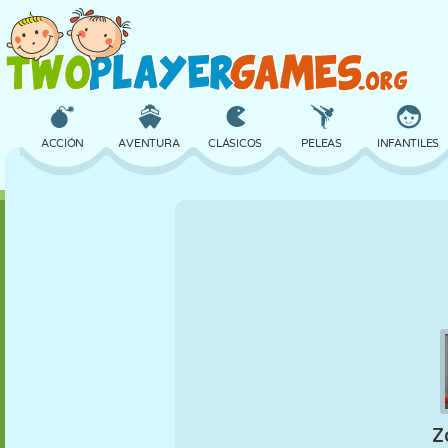
ACCIÓN
AVENTURA
CLÁSICOS
PELEAS
INFANTILES
3D
AVIONES
ALIENS
EQUILIBRIO
BALONCESTO
CASTILLOS
AJEDREZ
LOCOS
DEFENSA
DINOSAURIOS
CHICAS
GOLF
SALTOS
MATEMÁTICAS
LABERINTOS