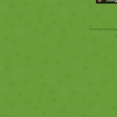
TwoPlayerGames.org 
V