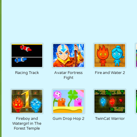
Racing Track
Avatar Fortress
Fire and Water 2
Fight
Fireboy and
Gum Drop Hop 2
TwinCat Warrior
Watergirl in The
Forest Temple