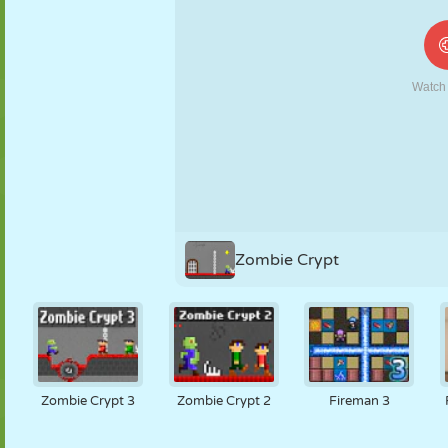
MARIONETAS
PUZZLE
REACCIÓN
RETRO
ROBOTS
ESTRATEGIA
ACROBACIAS
TANQUES
TENIS
TRES EN RAYA
Zombie Crypt
Zombie Crypt 3
Zombie Crypt 2
Fireman 3