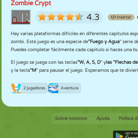
Zombie Crypt
4.3
Insertar
Hay varias plataformas difíciles en diferentes capítulos es
zombi. Este juego es una especie de
"Fuego y Agua
" serie 
Puedes completar fácilmente cada capítulo si haces una b
El juego se juega con las teclas
"W, A, S, D
" y
las "Flechas de
y la tecla
"M
" para pausar el juego. Esperamos que te divier
2 jugadores
Aventura
Sobre nosotros
Ayuda
Política 