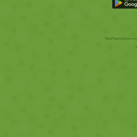
TwoPlayerGames.org 
V