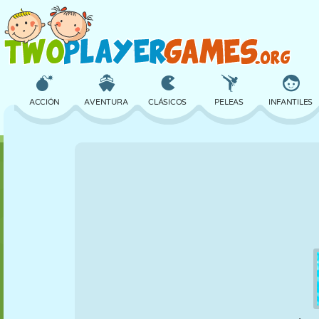
ACCIÓN
AVENTURA
CLÁSICOS
PELEAS
INFANTILES
3D
AVIONES
ALIENS
EQUILIBRIO
BALONCESTO
CASTILLOS
AJEDREZ
LOCOS
DEFENSA
DINOSAURIOS
CHICAS
GOLF
SALTOS
MATEMÁTICAS
LABERINTOS