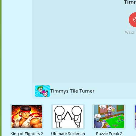
MARIONETAS
PUZZLE
REACCIÓN
RETRO
ROBOTS
ESTRATEGIA
ACROBACIAS
TANQUES
TENIS
TRES EN RAYA
Timmys Tile Turner
King of Fighters 2
Ultimate Stickman
Puzzle Freak 2