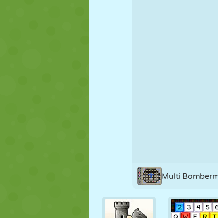
MARIONETAS
PUZZLE
REACCIÓN
ESTRATEGIA
ACROBACIAS
TANQUES
Multi Bomber