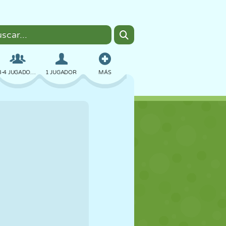
3-4 JUGADORES
1 JUGADOR
MÁS
BOMBAS
NAVEGADOR
COCHES
VUELO
COMIDA
DIVERTIDOS
PIXEL ART
PLATAFORMAS
PISCINA