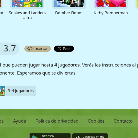
ar
Snakes and Ladders
Bomber Robot
Kirby Bomberman
Ultra
3.7
Insertar
l que pueden jugar hasta
4 jugadores.
Verás las instrucciones al 
onente. Esperamos que te diviertas.
3-4 jugadores
os
Ayuda
Política de privacidad
Cookies
Contacto