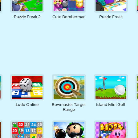
y
Puzzle Freak 2
Cute Bomberman
Puzzle Freak
Ludo Online
Bowmaster Target
Island Mini Golf
Range