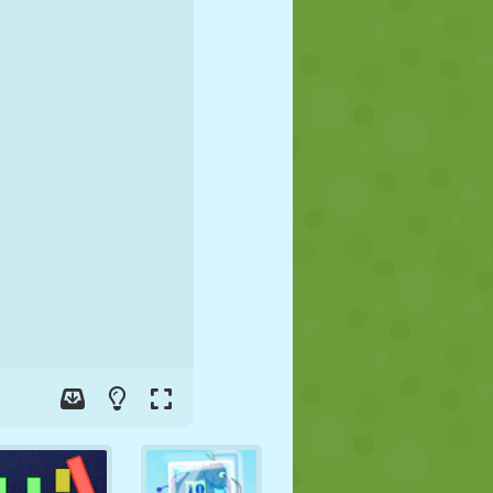
FÚTBOL
ESPACIALES
STICKMAN
GUERRA
LUCHA
ZOMBIES