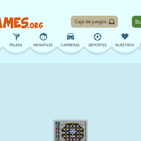
Caja de juegos
PELEAS
INFANTILES
CARRERAS
DEPORTES
NUESTROS
EQUILIBRIO
BALONCESTO
BATALLA
BILLAR
MESA
DEFENSA
DINOSAURIOS
CONDUCIR
EDUCATIVOS
ESCAPE
MATEMÁTICAS
LABERINTOS
MONSTRUOS
MOTOS
EN LÍNEA