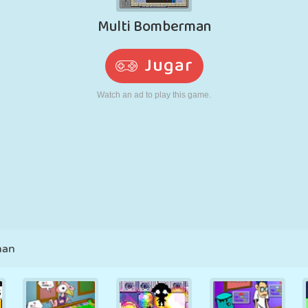
RETRO
ROBOTS
CORRER
ESCUELA
DISPAROS
TENIS
TRES EN RAYA
PANTALLA
TORRES
CAMIONES
TÁCTIL
man