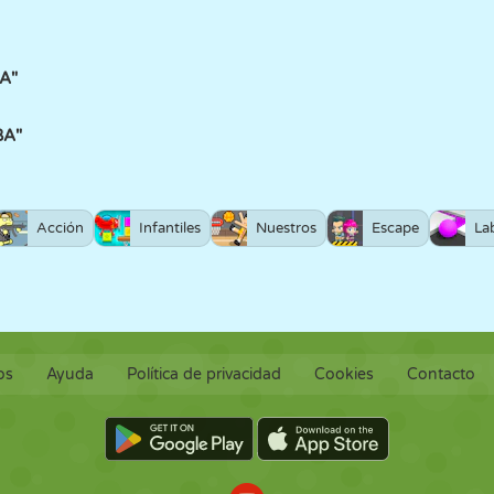
A"
BA"
Acción
Infantiles
Nuestros
Escape
La
os
Ayuda
Política de privacidad
Cookies
Contacto