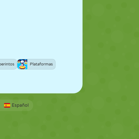
berintos
Plataformas
Español