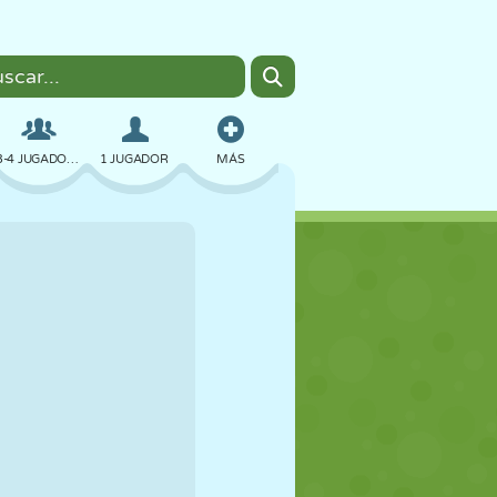
3-4 JUGADORES
1 JUGADOR
MÁS
BOMBAS
NAVEGADOR
COCHES
VUELO
COMIDA
DIVERTIDOS
PIXEL ART
PLATAFORMAS
PISCINA