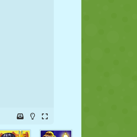
FÚTBOL
ESPACIALES
STICKMAN
GUERRA
LUCHA
ZOMBIES