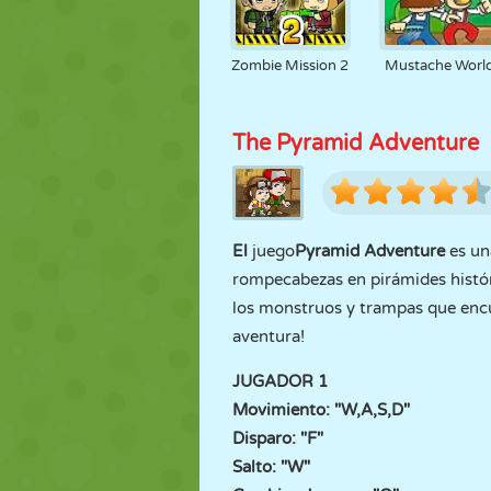
Zombie Mission 2
Mustache Worl
The Pyramid Adventure
El
juego
Pyramid Adventure
es un
rompecabezas en pirámides históri
los monstruos y trampas que encue
aventura!
JUGADOR 1
Movimiento: "W,A,S,D"
Disparo: "F"
Salto: "W"