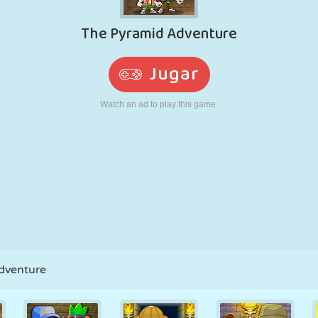
RETRO
ROBOTS
CORRER
ESCUELA
DISPAROS
TENIS
TRES EN RAYA
PANTALLA
TORRES
CAMIONES
TÁCTIL
dventure