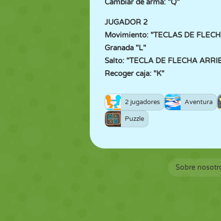
Cambiar de arma: "Q"
JUGADOR 2
Movimiento: "TECLAS DE FLECH
Granada "L"
Salto: "TECLA DE FLECHA ARRI
Recoger caja: "K"
2 jugadores
Aventura
Puzzle
Sobre nosotr