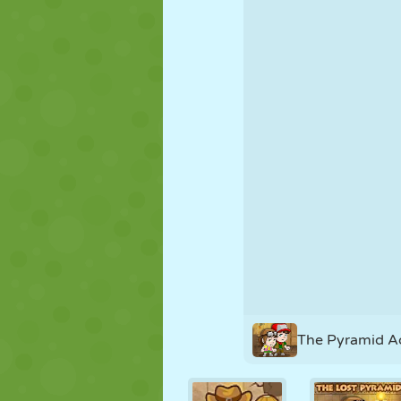
MARIONETAS
PUZZLE
REACCIÓN
ESTRATEGIA
ACROBACIAS
TANQUES
The Pyramid A