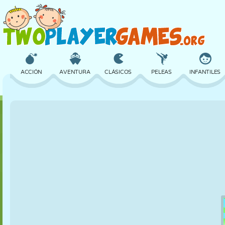
ACCIÓN
AVENTURA
CLÁSICOS
PELEAS
INFANTILES
3D
AVIONES
ALIENS
EQUILIBRIO
BALONCESTO
CASTILLOS
AJEDREZ
LOCOS
DEFENSA
DINOSAURIOS
CHICAS
GOLF
SALTOS
MATEMÁTICAS
LABERINTOS