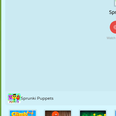
MARIONETAS
PUZZLE
REACCIÓN
RETRO
ROBOTS
ESTRATEGIA
ACROBACIAS
TANQUES
TENIS
TRES EN RAYA
Sprunki Puppets