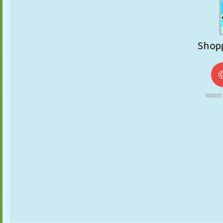
MARIONETAS
PUZZLE
REACCIÓN
RETRO
ROBOTS
ESTRATEGIA
ACROBACIAS
TANQUES
TENIS
TRES EN RAYA