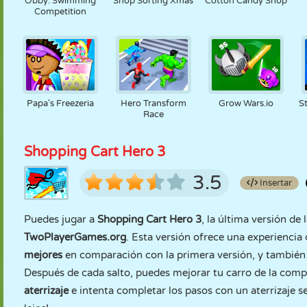
Obby: Swimming
Shop Sorting Xmas
Cotton Candy Shop
Competition
Papa's Freezeria
Hero Transform
Grow Wars.io
S
Race
Shopping Cart Hero 3
3.5
Insertar
Puedes jugar a
Shopping Cart Hero 3
, la última versión de
TwoPlayerGames.org
. Esta versión ofrece una experienci
mejores
en comparación con la primera versión, y tambié
Después de cada salto, puedes mejorar tu carro de la comp
aterrizaje
e intenta completar los pasos con un aterrizaje s