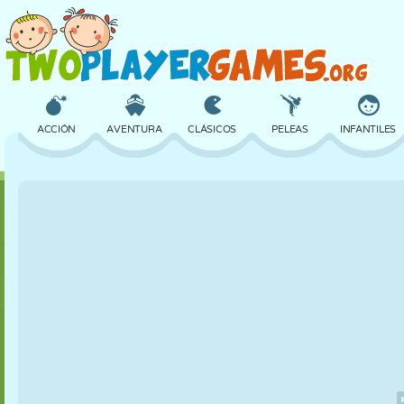
ACCIÓN
AVENTURA
CLÁSICOS
PELEAS
INFANTILES
3D
AVIONES
ALIENS
EQUILIBRIO
BALONCESTO
CASTILLOS
AJEDREZ
LOCOS
DEFENSA
DINOSAURIOS
CHICAS
GOLF
SALTOS
MATEMÁTICAS
LABERINTOS