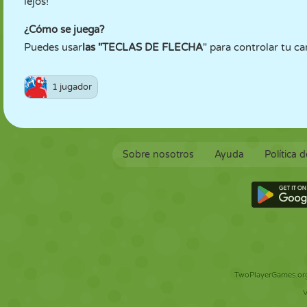
lejos!
¿Cómo se juega?
Puedes usar
las "TECLAS DE FLECHA
" para controlar tu ca
1 jugador
Sobre nosotros
Ayuda
Política 
TwoPlayerGames.org 
V