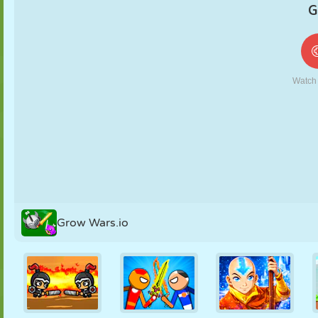
MARIONETAS
PUZZLE
REACCIÓN
RETRO
ROBOTS
ESTRATEGIA
ACROBACIAS
TANQUES
TENIS
TRES EN RAYA
Grow Wars.io