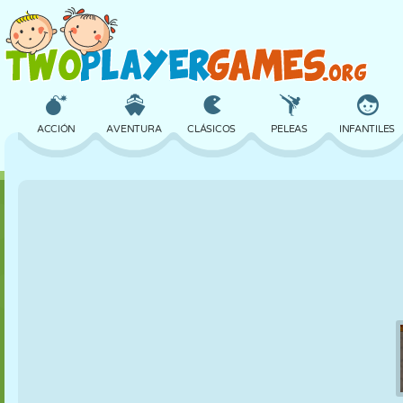
ACCIÓN
AVENTURA
CLÁSICOS
PELEAS
INFANTILES
3D
AVIONES
ALIENS
EQUILIBRIO
BALONCESTO
CASTILLOS
AJEDREZ
LOCOS
DEFENSA
DINOSAURIOS
CHICAS
GOLF
SALTOS
MATEMÁTICAS
LABERINTOS