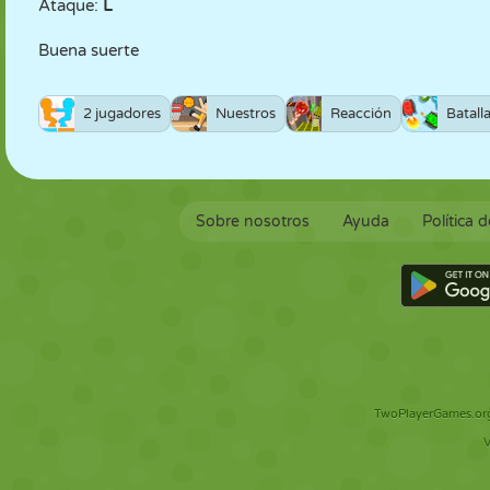
Ataque:
L
Buena suerte
2 jugadores
Nuestros
Reacción
Batall
Sobre nosotros
Ayuda
Política 
TwoPlayerGames.org 
V