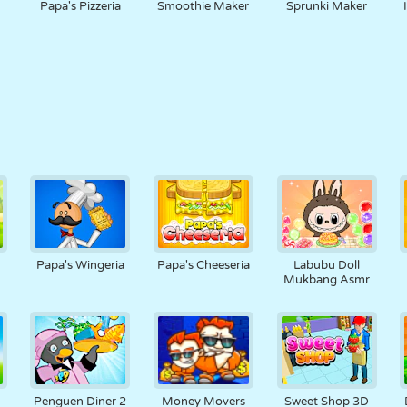
Papa's Pizzeria
Smoothie Maker
Sprunki Maker
Papa's Wingeria
Papa's Cheeseria
Labubu Doll
Mukbang Asmr
Penguen Diner 2
Money Movers
Sweet Shop 3D