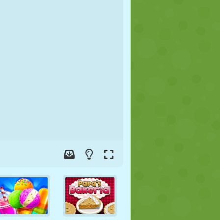
FÚTBOL
ESPACIALES
STICKMAN
GUERRA
LUCHA
ZOMBIES