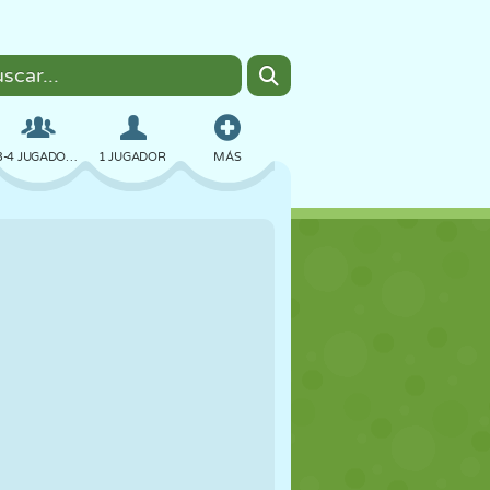
3-4 JUGADORES
1 JUGADOR
MÁS
BOMBAS
NAVEGADOR
COCHES
VUELO
COMIDA
DIVERTIDOS
PIXEL ART
PLATAFORMAS
PISCINA