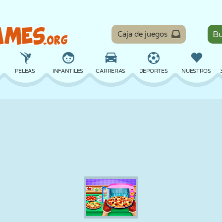
Caja de juegos
PELEAS
INFANTILES
CARRERAS
DEPORTES
NUESTROS
EQUILIBRIO
BALONCESTO
BATALLA
BILLAR
MESA
DEFENSA
DINOSAURIOS
CONDUCIR
EDUCATIVOS
ESCAPE
MATEMÁTICAS
LABERINTOS
MONSTRUOS
MOTOS
EN LÍNEA