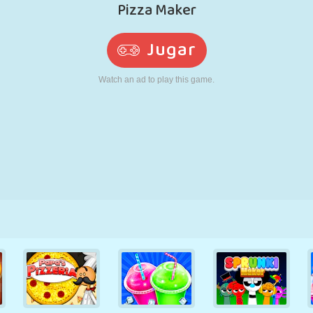
RETRO
ROBOTS
CORRER
ESCUELA
DISPAROS
TENIS
TRES EN RAYA
PANTALLA
TORRES
CAMIONES
TÁCTIL