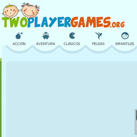
ACCIÓN
AVENTURA
CLÁSICOS
PELEAS
INFANTILES
3D
AVIONES
ALIENS
EQUILIBRIO
BALONCESTO
CASTILLOS
AJEDREZ
LOCOS
DEFENSA
DINOSAURIOS
CHICAS
GOLF
SALTOS
MATEMÁTICAS
LABERINTOS