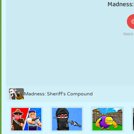
MARIONETAS
PUZZLE
REACCIÓN
RETRO
ROBOTS
ESTRATEGIA
ACROBACIAS
TANQUES
TENIS
TRES EN RAYA
Madness: Sheriff’s Compound