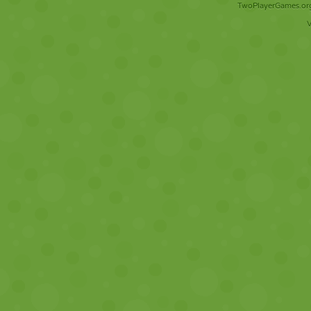
TwoPlayerGames.org 
V