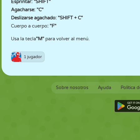
Esprintar: "SHIFT"
Agacharse: "C"
Deslizarse agachado: "SHIFT + C"
Cuerpo a cuerpo
: "F"
Usa la tecla
"M"
para volver al menú.
1 jugador
Sobre nosotros
Ayuda
Política 