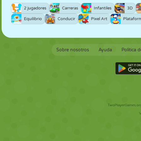
2 jugadores
Carreras
Infantiles
3D
Equilibrio
Conducir
Pixel Art
Platafor
Sobre nosotros
Ayuda
Política 
TwoPlayerGames.org 
V