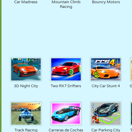
Car Madness
Mountain Climb
Bouncy Motors
Racing
3D Night City
Two RX7 Drifters
City Car Stunt 4
G
Track Racing
Carreras de Coches
Car Parking City