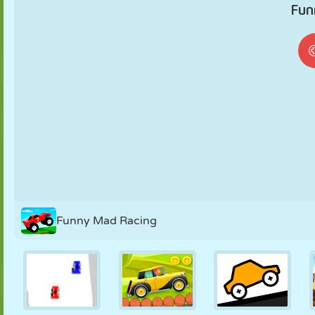
MARIONETAS
PUZZLE
REACCIÓN
RETRO
ROBOTS
ESTRATEGIA
ACROBACIAS
TANQUES
TENIS
TRES EN RAYA
Funny Mad Racing