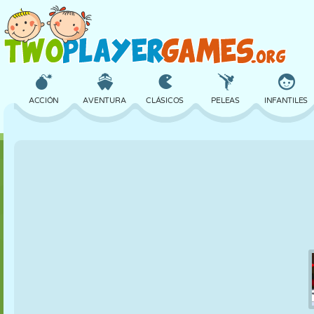
ACCIÓN
AVENTURA
CLÁSICOS
PELEAS
INFANTILES
3D
AVIONES
ALIENS
EQUILIBRIO
BALONCESTO
CASTILLOS
AJEDREZ
LOCOS
DEFENSA
DINOSAURIOS
CHICAS
GOLF
SALTOS
MATEMÁTICAS
LABERINTOS