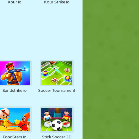
Kour io
Kour Strike io
Sandstrike io
Soccer Tournament
FoodStars io
Stick Soccer 3D