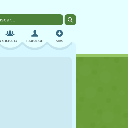
3-4 JUGADORES
1 JUGADOR
MÁS
BOMBAS
NAVEGADOR
COCHES
VUELO
COMIDA
DIVERTIDOS
PIXEL ART
PLATAFORMAS
PISCINA