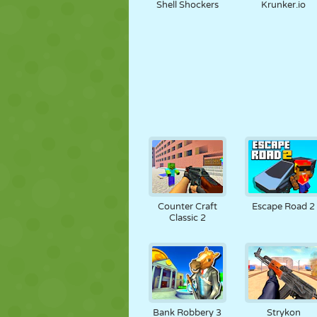
Shell Shockers
Krunker.io
Counter Craft
Escape Road 2
Classic 2
Bank Robbery 3
Strykon