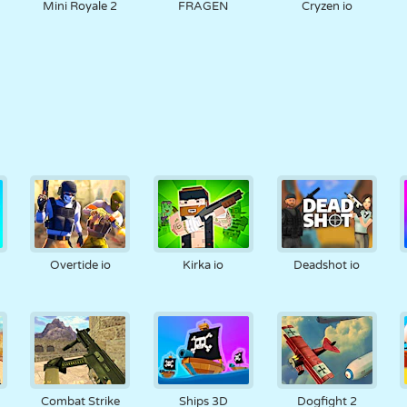
Mini Royale 2
FRAGEN
Cryzen io
Overtide io
Kirka io
Deadshot io
Combat Strike
Ships 3D
Dogfight 2