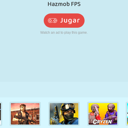
RETRO
ROBOTS
CORRER
ESCUELA
DISPAROS
TENIS
TRES EN RAYA
PANTALLA
TORRES
CAMIONES
TÁCTIL