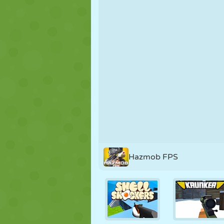
MARIONETAS
PUZZLE
REACCIÓN
ESTRATEGIA
ACROBACIAS
TANQUES
Hazmob FPS