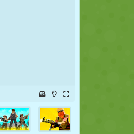
FÚTBOL
ESPACIALES
STICKMAN
GUERRA
LUCHA
ZOMBIES