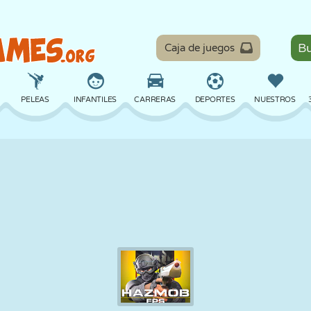
Caja de juegos
PELEAS
INFANTILES
CARRERAS
DEPORTES
NUESTROS
EQUILIBRIO
BALONCESTO
BATALLA
BILLAR
MESA
DEFENSA
DINOSAURIOS
CONDUCIR
EDUCATIVOS
ESCAPE
MATEMÁTICAS
LABERINTOS
MONSTRUOS
MOTOS
EN LÍNEA