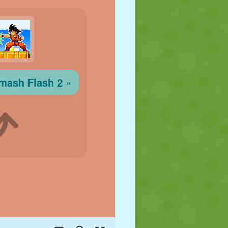
FÚTBOL
ESPACIALES
STICKMAN
GUERRA
LUCHA
ZOMBIES