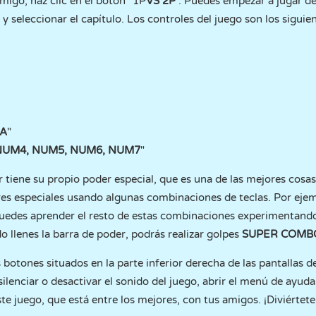
amigo, haz clic en el botón "1P
VS 2P
". Puedes empezar a jugar de
 y seleccionar el capítulo. Los controles del juego son los siguien
HA
"
NUM4, NUM5, NUM6, NUM7
"
tiene su propio poder especial, que es una de las mejores cosas
res especiales usando algunas combinaciones de teclas. Por eje
Puedes aprender el resto de estas combinaciones experimentand
o llenes la barra de poder, podrás realizar golpes
SUPER COMB
botones situados en la parte inferior derecha de las pantallas d
ilenciar o desactivar el sonido del juego, abrir el menú de ayuda
te juego, que está entre los mejores, con tus amigos. ¡Diviértete