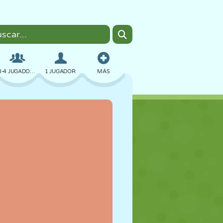
3-4 JUGADORES
1 JUGADOR
MÁS
BOMBAS
NAVEGADOR
COCHES
VUELO
COMIDA
DIVERTIDOS
PIXEL ART
PLATAFORMAS
PISCINA