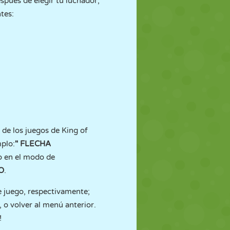
spués de elegir tu luchador,
tes:
 de los juegos de King of
mplo:
"
FLECHA
o en el modo de
O
.
e juego, respectivamente;
, o volver al menú anterior.
!