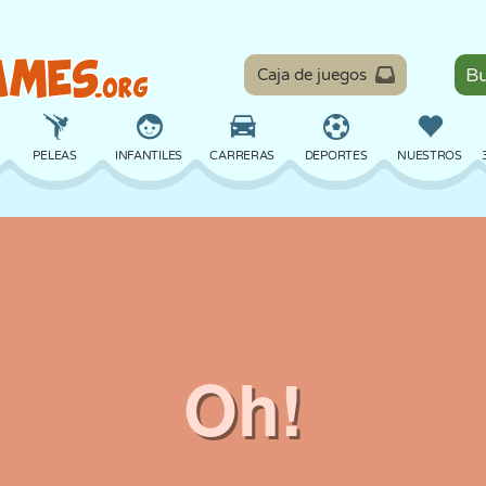
Caja de juegos
PELEAS
INFANTILES
CARRERAS
DEPORTES
NUESTROS
EQUILIBRIO
BALONCESTO
BATALLA
BILLAR
MESA
DEFENSA
DINOSAURIOS
CONDUCIR
EDUCATIVOS
ESCAPE
MATEMÁTICAS
LABERINTOS
MONSTRUOS
MOTOS
EN LÍNEA