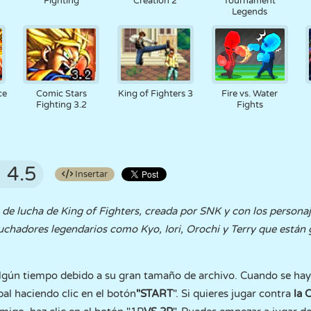
Fighting
Creation 2
Tournament
Legends
ce
Comic Stars
King of Fighters 3
Fire vs. Water
Fighting 3.2
Fights
4.5
Insertar
 de lucha de King of Fighters, creada por SNK y con los person
luchadores legendarios como Kyo, Iori, Orochi y Terry que están
lgún tiempo debido a su gran tamaño de archivo. Cuando se haya
pal haciendo clic en el botón
"START
". Si quieres jugar contra
la 