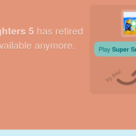
RETRO
ROBOTS
CORRER
ESCUELA
DISPAROS
TENIS
TRES EN RAYA
PANTALLA
TORRES
CAMIONES
TÁCTIL