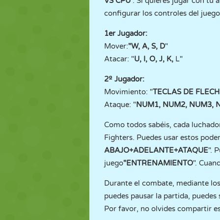
VS CPU
". Si quieres jugar con tu 
configurar los controles del juego
1er Jugador:
Mover:
"W, A, S, D
"
Atacar: "
U, I, O, J, K,
L"
2º Jugador:
Movimiento: "
TECLAS DE FLEC
Ataque: "
NUM1, NUM2, NUM3, 
Como todos sabéis, cada luchador 
Fighters. Puedes usar estos pode
ABAJO+ADELANTE+ATAQUE
". 
juego
"ENTRENAMIENTO
". Cuand
Durante el combate, mediante los 
puedes pausar la partida, puedes s
Por favor, no olvides compartir es