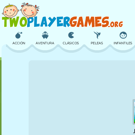
ACCIÓN
AVENTURA
CLÁSICOS
PELEAS
INFANTILES
3D
AVIONES
ALIENS
EQUILIBRIO
BALONCESTO
CASTILLOS
AJEDREZ
LOCOS
DEFENSA
DINOSAURIOS
CHICAS
GOLF
SALTOS
MATEMÁTICAS
LABERINTOS