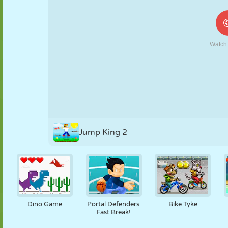
MARIONETAS
PUZZLE
REACCIÓN
RETRO
ROBOTS
ESTRATEGIA
ACROBACIAS
TANQUES
TENIS
TRES EN RAYA
Jump King 2
Dino Game
Portal Defenders:
Bike Tyke
Fast Break!