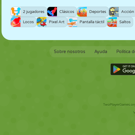
2 jugadores
Clásicos
Deportes
Acción
Locos
Pixel Art
Pantalla táctil
Saltos
Sobre nosotros
Ayuda
Política 
TwoPlayerGames.org 
V