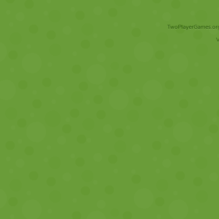
TwoPlayerGames.org 
V