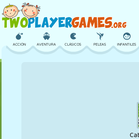
ACCIÓN
AVENTURA
CLÁSICOS
PELEAS
INFANTILES
3D
AVIONES
ALIENS
EQUILIBRIO
BALONCESTO
CASTILLOS
AJEDREZ
LOCOS
DEFENSA
DINOSAURIOS
CHICAS
GOLF
SALTOS
MATEMÁTICAS
LABERINTOS