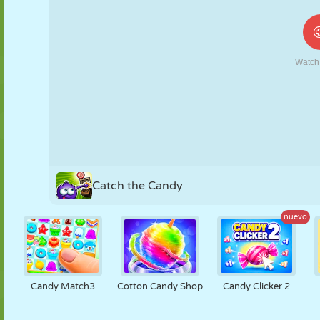
MARIONETAS
PUZZLE
REACCIÓN
RETRO
ROBOTS
ESTRATEGIA
ACROBACIAS
TANQUES
TENIS
TRES EN RAYA
Catch the Candy
nuevo
Candy Match3
Cotton Candy Shop
Candy Clicker 2