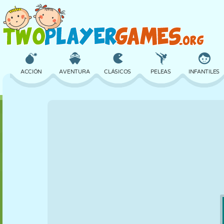
ACCIÓN
AVENTURA
CLÁSICOS
PELEAS
INFANTILES
3D
AVIONES
ALIENS
EQUILIBRIO
BALONCESTO
CASTILLOS
AJEDREZ
LOCOS
DEFENSA
DINOSAURIOS
CHICAS
GOLF
SALTOS
MATEMÁTICAS
LABERINTOS