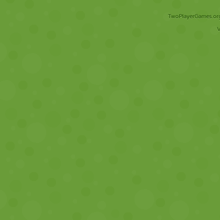
TwoPlayerGames.org 
V