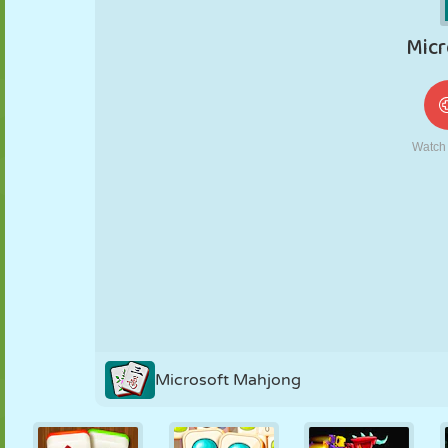
MARIONETAS
PUZZLE
REACCIÓN
RETRO
ROBOTS
ESTRATEGIA
ACROBACIAS
TANQUES
TENIS
TRES EN RAYA
Microsoft Mahjong