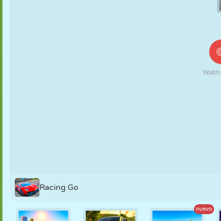
MARIONETAS
PUZZLE
REACCIÓN
RETRO
ROBOTS
ESTRATEGIA
ACROBACIAS
TANQUES
TENIS
TRES EN RAYA
Racing Go
nuevo