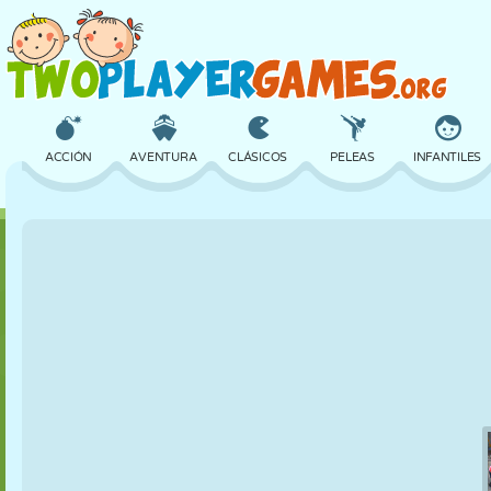
ACCIÓN
AVENTURA
CLÁSICOS
PELEAS
INFANTILES
3D
AVIONES
ALIENS
EQUILIBRIO
BALONCESTO
CASTILLOS
AJEDREZ
LOCOS
DEFENSA
DINOSAURIOS
CHICAS
GOLF
SALTOS
MATEMÁTICAS
LABERINTOS