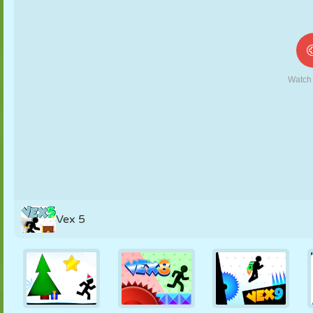
MARIONETAS
PUZZLE
REACCIÓN
RETRO
ROBOTS
ESTRATEGIA
ACROBACIAS
TANQUES
TENIS
TRES EN RAYA
Vex 5