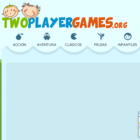
ACCIÓN
AVENTURA
CLÁSICOS
PELEAS
INFANTILES
3D
AVIONES
ALIENS
EQUILIBRIO
BALONCESTO
CASTILLOS
AJEDREZ
LOCOS
DEFENSA
DINOSAURIOS
CHICAS
GOLF
SALTOS
MATEMÁTICAS
LABERINTOS