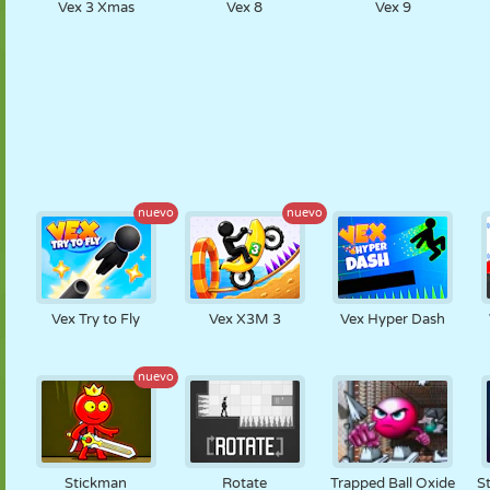
Vex 3 Xmas
Vex 8
Vex 9
nuevo
nuevo
Vex Try to Fly
Vex X3M 3
Vex Hyper Dash
nuevo
Stickman
Rotate
Trapped Ball Oxide
S