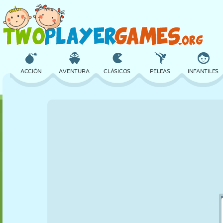
ACCIÓN
AVENTURA
CLÁSICOS
PELEAS
INFANTILES
3D
AVIONES
ALIENS
EQUILIBRIO
BALONCESTO
CASTILLOS
AJEDREZ
LOCOS
DEFENSA
DINOSAURIOS
CHICAS
GOLF
SALTOS
MATEMÁTICAS
LABERINTOS