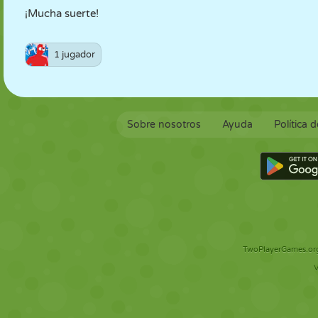
¡Mucha suerte!
1 jugador
Sobre nosotros
Ayuda
Política 
TwoPlayerGames.org 
V