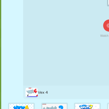
MARIONETAS
PUZZLE
REACCIÓN
RETRO
ROBOTS
ESTRATEGIA
ACROBACIAS
TANQUES
TENIS
TRES EN RAYA
Vex 4