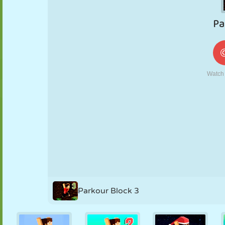
MARIONETAS
PUZZLE
REACCIÓN
RETRO
ROBOTS
ESTRATEGIA
ACROBACIAS
TANQUES
TENIS
TRES EN RAYA
Parkour Block 3