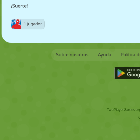
¡Suerte!
1 jugador
Sobre nosotros
Ayuda
Política 
TwoPlayerGames.org 
V