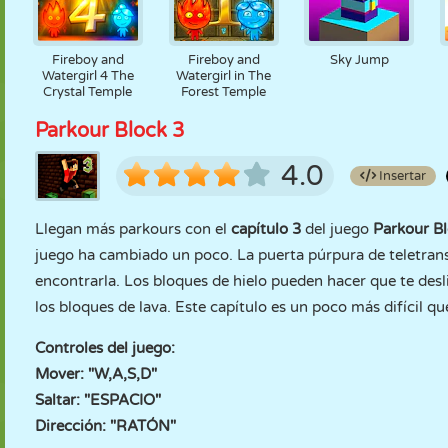
Fireboy and
Fireboy and
Sky Jump
Watergirl 4 The
Watergirl in The
Crystal Temple
Forest Temple
Parkour Block 3
4.0
Insertar
Llegan más parkours con el
capítulo 3
del juego
Parkour B
juego ha cambiado un poco. La puerta púrpura de teletrans
encontrarla. Los bloques de hielo pueden hacer que te desli
los bloques de lava. Este capítulo es un poco más difícil qu
Controles del juego:
Mover: "W,A,S,D"
Saltar: "ESPACIO"
Dirección: "RATÓN"