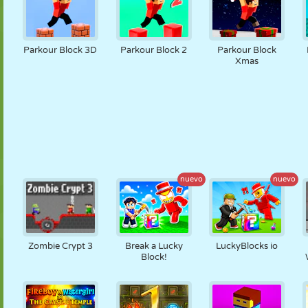
Parkour Block 3D
Parkour Block 2
Parkour Block
Xmas
nuevo
nuevo
Zombie Crypt 3
Break a Lucky
LuckyBlocks io
Block!