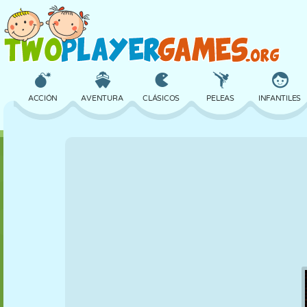
ACCIÓN
AVENTURA
CLÁSICOS
PELEAS
INFANTILES
3D
AVIONES
ALIENS
EQUILIBRIO
BALONCESTO
CASTILLOS
AJEDREZ
LOCOS
DEFENSA
DINOSAURIOS
CHICAS
GOLF
SALTOS
MATEMÁTICAS
LABERINTOS