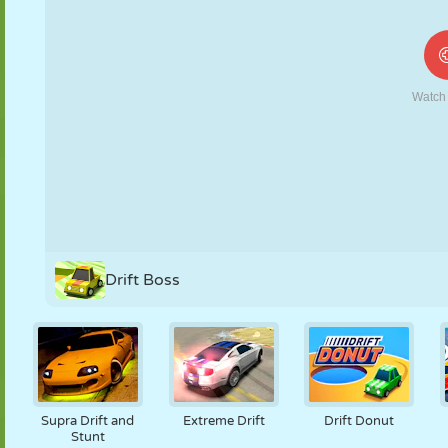
MARIONETAS
PUZZLE
REACCIÓN
RETRO
ROBOTS
ESTRATEGIA
ACROBACIAS
TANQUES
TENIS
TRES EN RAYA
Drift Boss
Supra Drift and
Extreme Drift
Drift Donut
Stunt