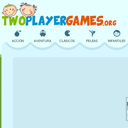
ACCIÓN
AVENTURA
CLÁSICOS
PELEAS
INFANTILES
3D
AVIONES
ALIENS
EQUILIBRIO
BALONCESTO
CASTILLOS
AJEDREZ
LOCOS
DEFENSA
DINOSAURIOS
CHICAS
GOLF
SALTOS
MATEMÁTICAS
LABERINTOS