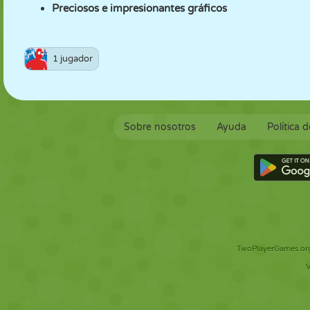
Preciosos e impresionantes gráficos
1 jugador
Sobre nosotros
Ayuda
Política 
TwoPlayerGames.org 
V