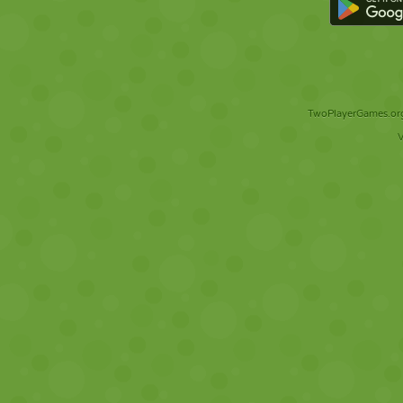
TwoPlayerGames.org 
V