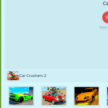
MARIONETAS
PUZZLE
REACCIÓN
RETRO
ROBOTS
ESTRATEGIA
ACROBACIAS
TANQUES
TENIS
TRES EN RAYA
Car Crushers 2