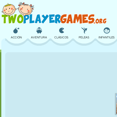
ACCIÓN
AVENTURA
CLÁSICOS
PELEAS
INFANTILES
3D
AVIONES
ALIENS
EQUILIBRIO
BALONCESTO
CASTILLOS
AJEDREZ
LOCOS
DEFENSA
DINOSAURIOS
CHICAS
GOLF
SALTOS
MATEMÁTICAS
LABERINTOS