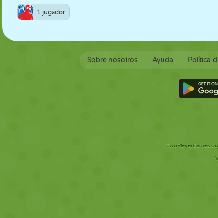
1 jugador
Sobre nosotros
Ayuda
Política 
TwoPlayerGames.org 
V