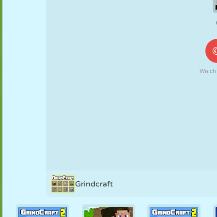
MARIONETAS
PUZZLE
REACCIÓN
RETRO
ROBOTS
ESTRATEGIA
ACROBACIAS
TANQUES
TENIS
TRES EN RAYA
Grindcraft