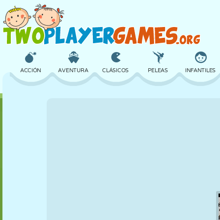
ACCIÓN
AVENTURA
CLÁSICOS
PELEAS
INFANTILES
3D
AVIONES
ALIENS
EQUILIBRIO
BALONCESTO
CASTILLOS
AJEDREZ
LOCOS
DEFENSA
DINOSAURIOS
CHICAS
GOLF
SALTOS
MATEMÁTICAS
LABERINTOS