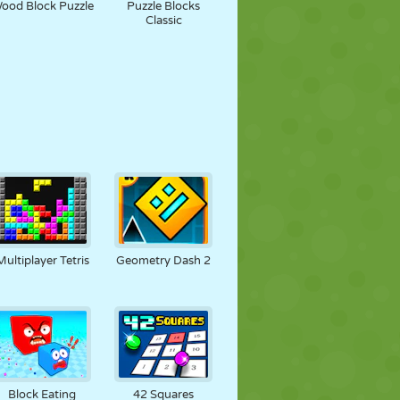
ood Block Puzzle
Puzzle Blocks
Classic
Multiplayer Tetris
Geometry Dash 2
Block Eating
42 Squares