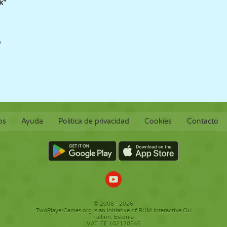
k"
o
os
Ayuda
Política de privacidad
Cookies
Contacto
© 2008 - 2026
TwoPlayerGames.org is an initiative of RHM Interactive OÜ
Tallinn, Estonia
VAT: EE 102120545