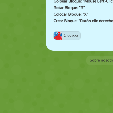
Golpear Bloque: "Mouse Left-Clic
Rotar Bloque: "R"
Colocar Bloque: "X"
Crear Bloque: "Ratón clic derech
1 jugador
Sobre nosotr