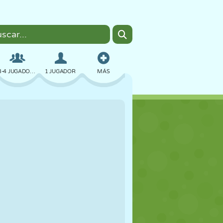
3-4 JUGADORES
1 JUGADOR
MÁS
BOMBAS
NAVEGADOR
COCHES
VUELO
COMIDA
DIVERTIDOS
PIXEL ART
PLATAFORMAS
PISCINA