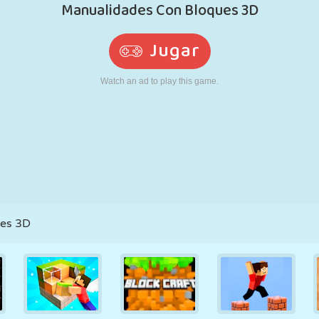
RETRO
ROBOTS
CORRER
ESCUELA
DISPAROS
TENIS
TRES EN RAYA
PANTALLA
TORRES
CAMIONES
TÁCTIL
es 3D