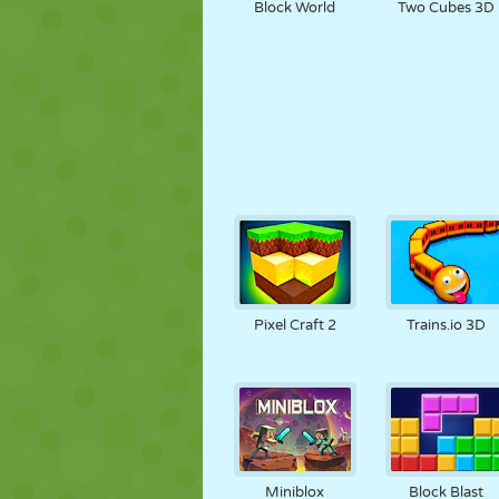
Block World
Two Cubes 3D
Pixel Craft 2
Trains.io 3D
Miniblox
Block Blast