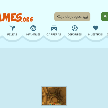
Caja de juegos
PELEAS
INFANTILES
CARRERAS
DEPORTES
NUESTROS
EQUILIBRIO
BALONCESTO
BATALLA
BILLAR
MESA
DEFENSA
DINOSAURIOS
CONDUCIR
EDUCATIVOS
ESCAPE
MATEMÁTICAS
LABERINTOS
MONSTRUOS
MOTOS
EN LÍNEA