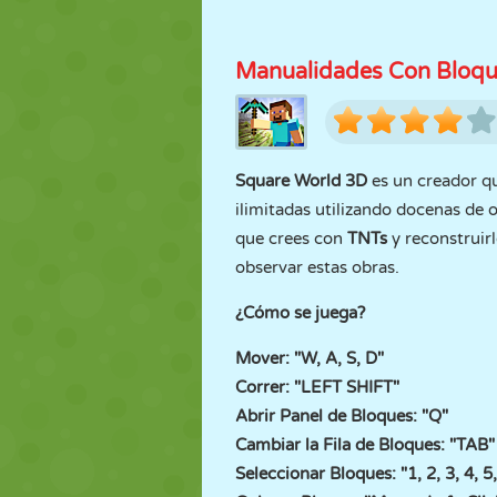
Manualidades Con Bloq
Square World 3D
es un creador q
ilimitadas utilizando docenas de o
que crees con
TNTs
y reconstruir
observar estas obras.
¿Cómo se juega?
Mover: "W, A, S, D"
Correr: "LEFT SHIFT"
Abrir Panel de Bloques: "Q"
Cambiar la Fila de Bloques: "TAB"
Seleccionar Bloques: "1, 2, 3, 4, 5, 