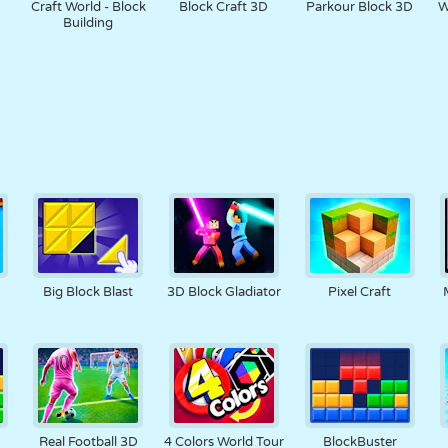
Craft World - Block
Block Craft 3D
Parkour Block 3D
W
Building
Big Block Blast
3D Block Gladiator
Pixel Craft
Real Football 3D
4 Colors World Tour
BlockBuster