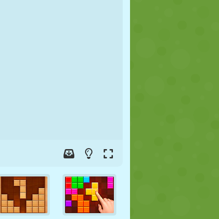
FÚTBOL
ESPACIALES
STICKMAN
GUERRA
LUCHA
ZOMBIES