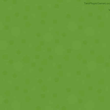
TwoPlayerGames.org 
V