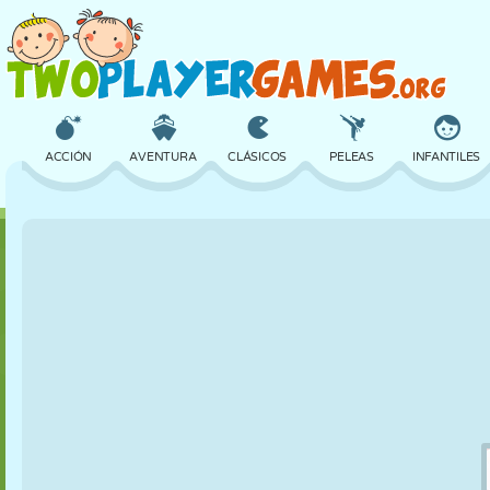
ACCIÓN
AVENTURA
CLÁSICOS
PELEAS
INFANTILES
3D
AVIONES
ALIENS
EQUILIBRIO
BALONCESTO
CASTILLOS
AJEDREZ
LOCOS
DEFENSA
DINOSAURIOS
CHICAS
GOLF
SALTOS
MATEMÁTICAS
LABERINTOS