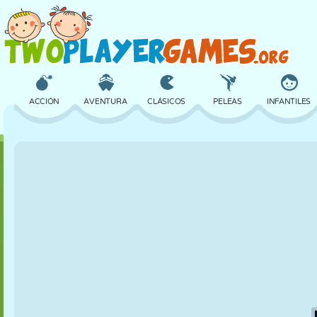
ACCIÓN
AVENTURA
CLÁSICOS
PELEAS
INFANTILES
3D
AVIONES
ALIENS
EQUILIBRIO
BALONCESTO
CASTILLOS
AJEDREZ
LOCOS
DEFENSA
DINOSAURIOS
CHICAS
GOLF
SALTOS
MATEMÁTICAS
LABERINTOS