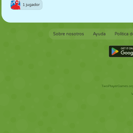
1 jugador
Sobre nosotros
Ayuda
Política 
TwoPlayerGames.org 
V