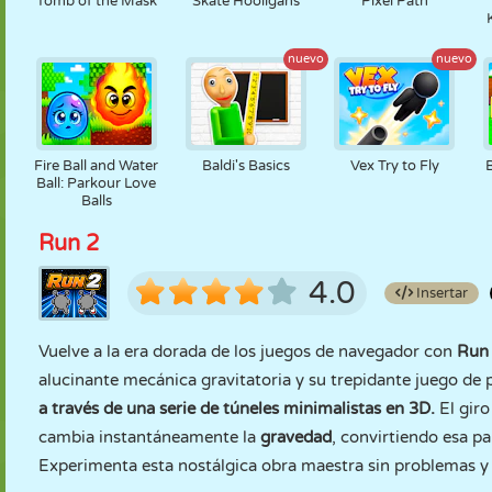
Tomb of the Mask
Skate Hooligans
Pixel Path
nuevo
nuevo
Fire Ball and Water
Baldi's Basics
Vex Try to Fly
Ball: Parkour Love
Balls
Run 2
4.0
Insertar
Vuelve a la era dorada de los juegos de navegador con
Run
alucinante mecánica gravitatoria y su trepidante juego de
a través de una serie de túneles minimalistas en 3D.
El giro
cambia instantáneamente la
gravedad
, convirtiendo esa p
Experimenta esta nostálgica obra maestra sin problemas 