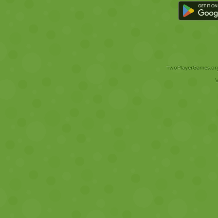
TwoPlayerGames.org 
V