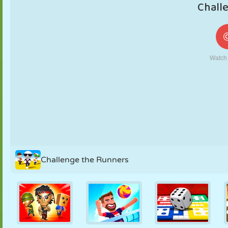
MARIONETAS
PUZZLE
REACCIÓN
RETRO
ROBOTS
ESTRATEGIA
ACROBACIAS
TANQUES
TENIS
TRES EN RAYA
Challenge the Runners