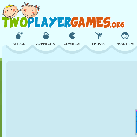
ACCIÓN
AVENTURA
CLÁSICOS
PELEAS
INFANTILES
3D
AVIONES
ALIENS
EQUILIBRIO
BALONCESTO
CASTILLOS
AJEDREZ
LOCOS
DEFENSA
DINOSAURIOS
CHICAS
GOLF
SALTOS
MATEMÁTICAS
LABERINTOS