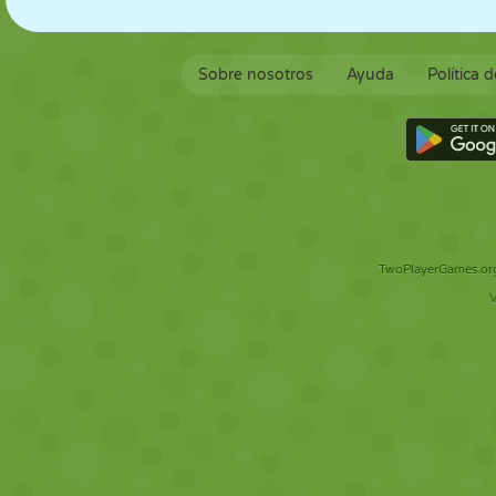
Sobre nosotros
Ayuda
Política 
TwoPlayerGames.org 
V