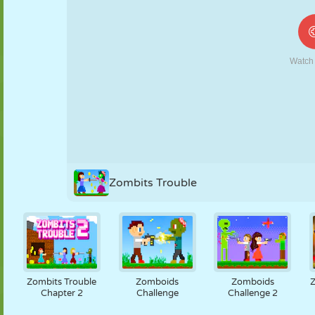
MARIONETAS
PUZZLE
REACCIÓN
RETRO
ROBOTS
ESTRATEGIA
ACROBACIAS
TANQUES
TENIS
TRES EN RAYA
Zombits Trouble
Zombits Trouble
Zomboids
Zomboids
Chapter 2
Challenge
Challenge 2