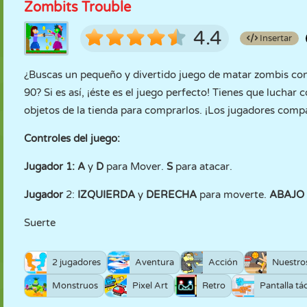
Zombits Trouble
4.4
Insertar
¿Buscas un pequeño y divertido juego de matar zombis con lo
90? Si es así, ¡éste es el juego perfecto! Tienes que luchar
objetos de la tienda para comprarlos. ¡Los jugadores com
Controles del juego:
Jugador 1:
A
y
D
para Mover.
S
para atacar.
Jugador
2:
IZQUIERDA
y
DERECHA
para moverte.
ABAJO
Suerte
2 jugadores
Aventura
Acción
Nuestro
Monstruos
Pixel Art
Retro
Pantalla tác