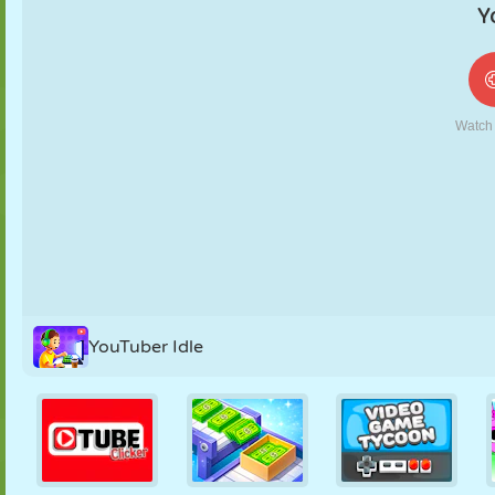
MARIONETAS
PUZZLE
REACCIÓN
RETRO
ROBOTS
ESTRATEGIA
ACROBACIAS
TANQUES
TENIS
TRES EN RAYA
YouTuber Idle