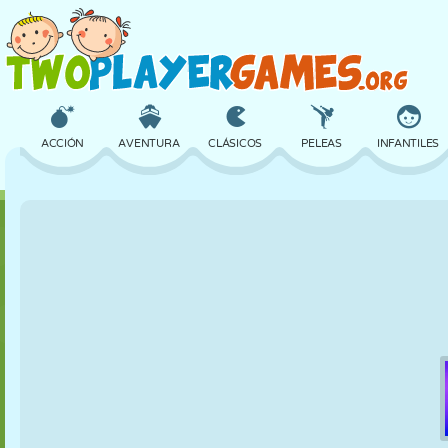
ACCIÓN
AVENTURA
CLÁSICOS
PELEAS
INFANTILES
3D
AVIONES
ALIENS
EQUILIBRIO
BALONCESTO
CASTILLOS
AJEDREZ
LOCOS
DEFENSA
DINOSAURIOS
CHICAS
GOLF
SALTOS
MATEMÁTICAS
LABERINTOS