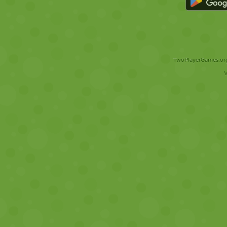
TwoPlayerGames.org 
V