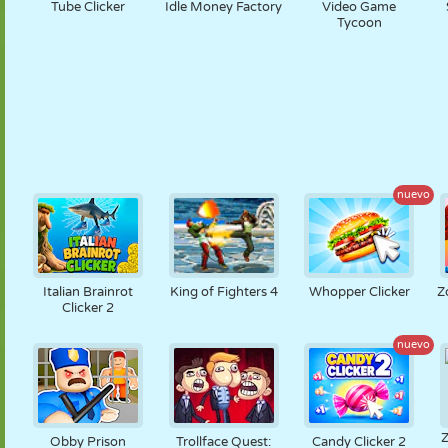
Tube Clicker
Idle Money Factory
Video Game
Tycoon
nuevo
Italian Brainrot
King of Fighters 4
Whopper Clicker
Z
Clicker 2
nuevo
Obby Prison
Trollface Quest:
Candy Clicker 2