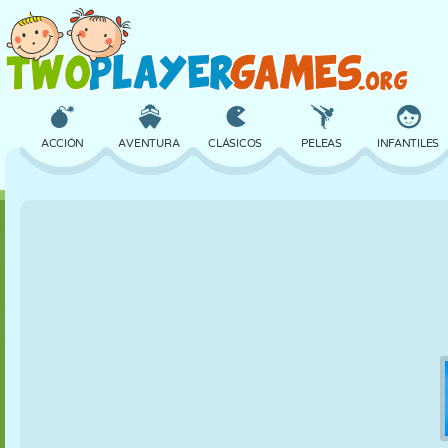
ACCIÓN
AVENTURA
CLÁSICOS
PELEAS
INFANTILES
3D
AVIONES
ALIENS
EQUILIBRIO
BALONCESTO
CASTILLOS
AJEDREZ
LOCOS
DEFENSA
DINOSAURIOS
CHICAS
GOLF
SALTOS
MATEMÁTICAS
LABERINTOS