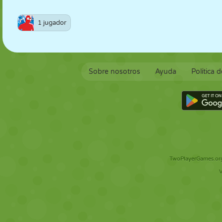
1 jugador
Sobre nosotros
Ayuda
Política 
TwoPlayerGames.org 
V