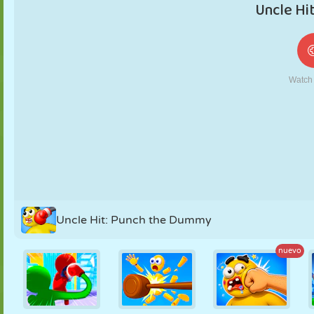
MARIONETAS
PUZZLE
REACCIÓN
RETRO
ROBOTS
ESTRATEGIA
ACROBACIAS
TANQUES
TENIS
TRES EN RAYA
Uncle Hit: Punch the Dummy
nuevo