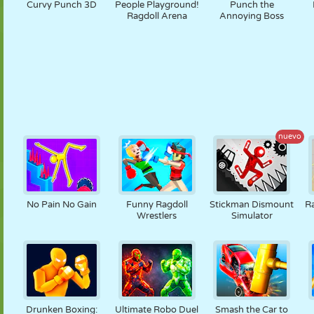
Curvy Punch 3D
People Playground!
Punch the
Ragdoll Arena
Annoying Boss
nuevo
No Pain No Gain
Funny Ragdoll
Stickman Dismount
R
Wrestlers
Simulator
Drunken Boxing:
Ultimate Robo Duel
Smash the Car to