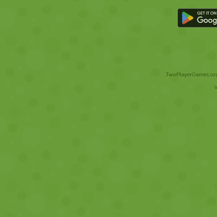
TwoPlayerGames.org 
V