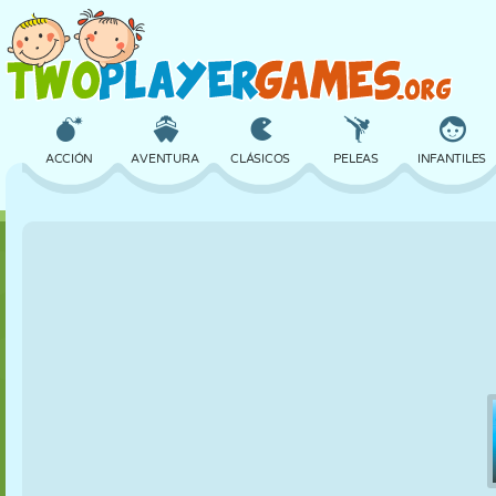
ACCIÓN
AVENTURA
CLÁSICOS
PELEAS
INFANTILES
3D
AVIONES
ALIENS
EQUILIBRIO
BALONCESTO
CASTILLOS
AJEDREZ
LOCOS
DEFENSA
DINOSAURIOS
CHICAS
GOLF
SALTOS
MATEMÁTICAS
LABERINTOS