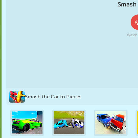
MARIONETAS
PUZZLE
REACCIÓN
RETRO
ROBOTS
ESTRATEGIA
ACROBACIAS
TANQUES
TENIS
TRES EN RAYA
Smash the Car to Pieces