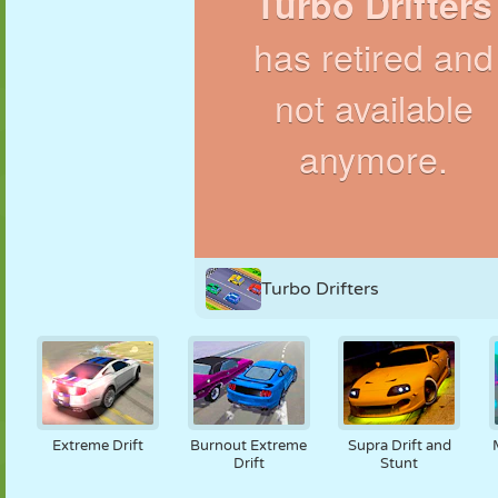
MARIONETAS
PUZZLE
REACCIÓN
RETRO
ROBOTS
ESTRATEGIA
ACROBACIAS
TANQUES
TENIS
TRES EN RAYA
Turbo Drifters
Extreme Drift
Burnout Extreme
Supra Drift and
Drift
Stunt