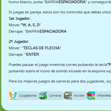
humo blanco, pulsa "BARRA
ESPACIADORA
" y conseguirá
Si juegas en pareja, estos son los controles que debes utiliz
1er Jugador:
Mover:
"W, A, S, D
"
Derrape: "BARRA
ESPACIADORA
2º Jugador:
Mover: "
TECLAS DE FLECHA
"
Derrape: "
ENTER
Puedes pausar el juego mientras corres pulsando la tecla
"P
pulsando sobre el icono de sonido situado en la esquina sup
Para los mejores juegos de carreras para dos jugadores, ¡s
2 jugadores
Carreras
Acción
Infantiles