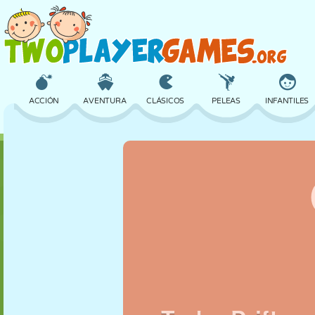
ACCIÓN
AVENTURA
CLÁSICOS
PELEAS
INFANTILES
3D
AVIONES
ALIENS
EQUILIBRIO
BALONCESTO
CASTILLOS
AJEDREZ
LOCOS
DEFENSA
DINOSAURIOS
CHICAS
GOLF
SALTOS
MATEMÁTICAS
LABERINTOS