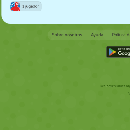
1 jugador
Sobre nosotros
Ayuda
Política 
TwoPlayerGames.org 
V