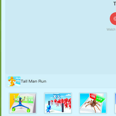
MARIONETAS
PUZZLE
REACCIÓN
RETRO
ROBOTS
ESTRATEGIA
ACROBACIAS
TANQUES
TENIS
TRES EN RAYA
Tall Man Run