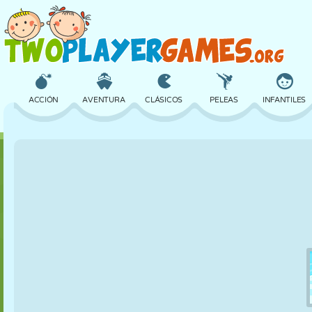
ACCIÓN
AVENTURA
CLÁSICOS
PELEAS
INFANTILES
3D
AVIONES
ALIENS
EQUILIBRIO
BALONCESTO
CASTILLOS
AJEDREZ
LOCOS
DEFENSA
DINOSAURIOS
CHICAS
GOLF
SALTOS
MATEMÁTICAS
LABERINTOS