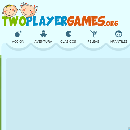
ACCIÓN
AVENTURA
CLÁSICOS
PELEAS
INFANTILES
3D
AVIONES
ALIENS
EQUILIBRIO
BALONCESTO
CASTILLOS
AJEDREZ
LOCOS
DEFENSA
DINOSAURIOS
CHICAS
GOLF
SALTOS
MATEMÁTICAS
LABERINTOS