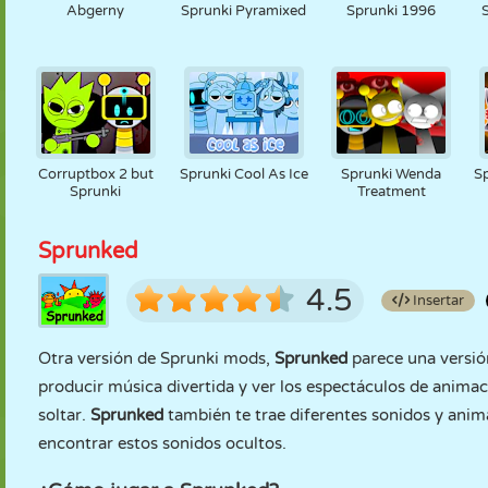
Abgerny
Sprunki Pyramixed
Sprunki 1996
Corruptbox 2 but
Sprunki Cool As Ice
Sprunki Wenda
Sp
Sprunki
Treatment
Sprunked
4.5
Insertar
Otra versión de Sprunki mods,
Sprunked
parece una versió
producir música divertida y ver los espectáculos de animac
soltar.
Sprunked
también te trae diferentes sonidos y anim
encontrar estos sonidos ocultos.