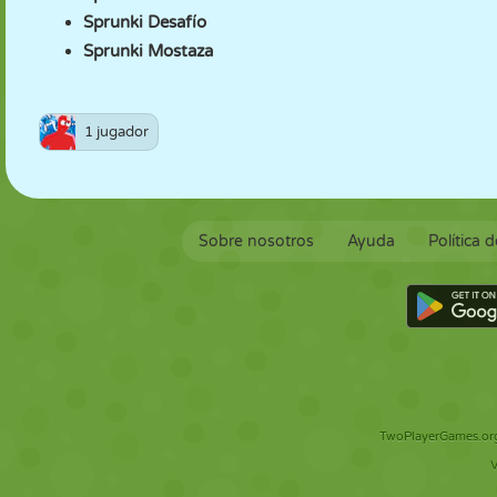
Sprunki Desafío
Sprunki Mostaza
1 jugador
Sobre nosotros
Ayuda
Política 
TwoPlayerGames.org 
V