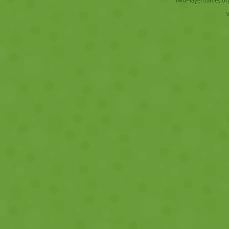
TwoPlayerGames.org 
V