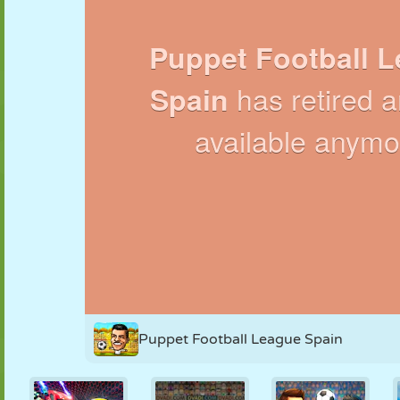
MARIONETAS
PUZZLE
REACCIÓN
RETRO
ROBOTS
ESTRATEGIA
ACROBACIAS
TANQUES
TENIS
TRES EN RAYA
Puppet Football League Spain