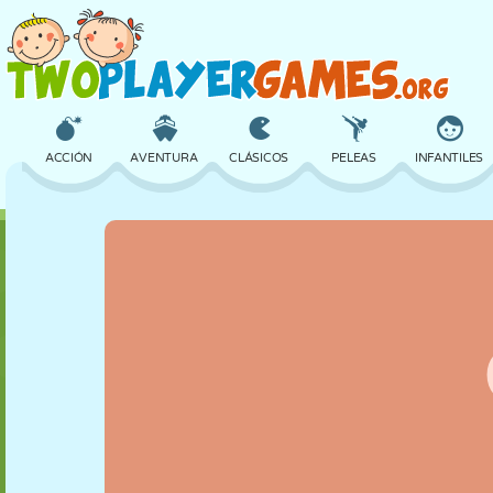
ACCIÓN
AVENTURA
CLÁSICOS
PELEAS
INFANTILES
3D
AVIONES
ALIENS
EQUILIBRIO
BALONCESTO
CASTILLOS
AJEDREZ
LOCOS
DEFENSA
DINOSAURIOS
CHICAS
GOLF
SALTOS
MATEMÁTICAS
LABERINTOS