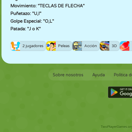
Movimiento: "TECLAS DE FLECHA"
Puñetazo: "U,I"
Golpe Especial: "O,L"
Patada: "J o K"
2 jugadores
Peleas
Acción
3D
Sobre nosotros
Ayuda
Política 
TwoPlayerGames.org 