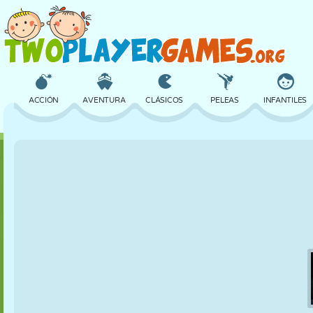
ACCIÓN
AVENTURA
CLÁSICOS
PELEAS
INFANTILES
3D
AVIONES
ALIENS
EQUILIBRIO
BALONCESTO
CASTILLOS
AJEDREZ
LOCOS
DEFENSA
DINOSAURIOS
CHICAS
GOLF
SALTOS
MATEMÁTICAS
LABERINTOS