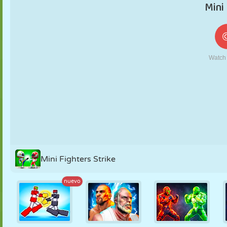
MARIONETAS
PUZZLE
REACCIÓN
RETRO
ROBOTS
ESTRATEGIA
ACROBACIAS
TANQUES
TENIS
TRES EN RAYA
Mini Fighters Strike
nuevo