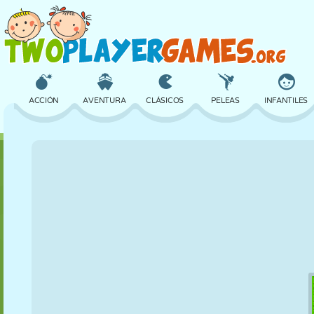
ACCIÓN
AVENTURA
CLÁSICOS
PELEAS
INFANTILES
3D
AVIONES
ALIENS
EQUILIBRIO
BALONCESTO
CASTILLOS
AJEDREZ
LOCOS
DEFENSA
DINOSAURIOS
CHICAS
GOLF
SALTOS
MATEMÁTICAS
LABERINTOS