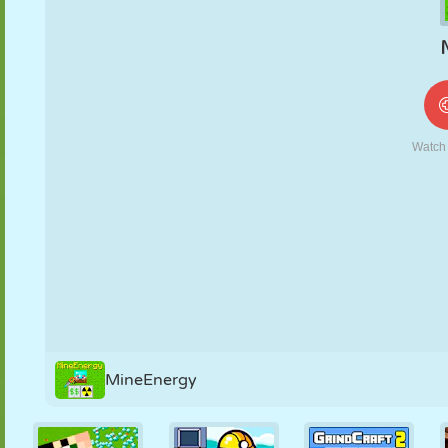
MARIONETAS
PUZZLE
REACCIÓN
RETRO
ROBOTS
ESTRATEGIA
ACROBACIAS
TANQUES
TENIS
TRES EN RAYA
MineEnergy