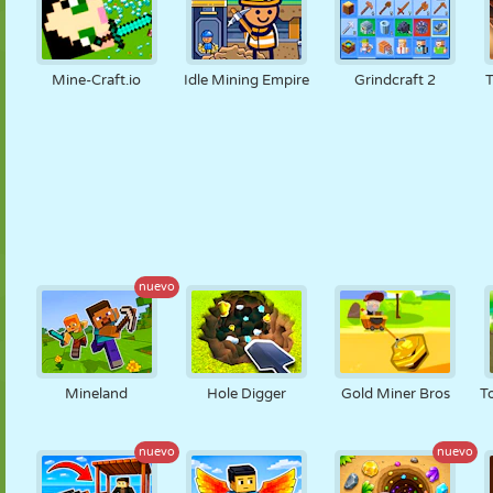
Mine-Craft.io
Idle Mining Empire
Grindcraft 2
nuevo
Mineland
Hole Digger
Gold Miner Bros
T
nuevo
nuevo