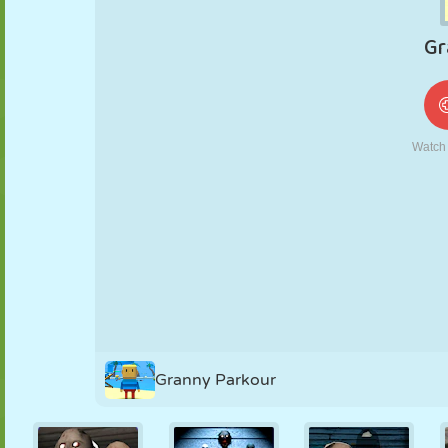
MARIONETAS
PUZZLE
REACCIÓN
RETRO
ROBOTS
ESTRATEGIA
ACROBACIAS
TANQUES
TENIS
TRES EN RAYA
Granny Parkour