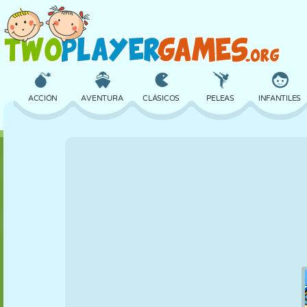
ACCIÓN
AVENTURA
CLÁSICOS
PELEAS
INFANTILES
3D
AVIONES
ALIENS
EQUILIBRIO
BALONCESTO
CASTILLOS
AJEDREZ
LOCOS
DEFENSA
DINOSAURIOS
CHICAS
GOLF
SALTOS
MATEMÁTICAS
LABERINTOS