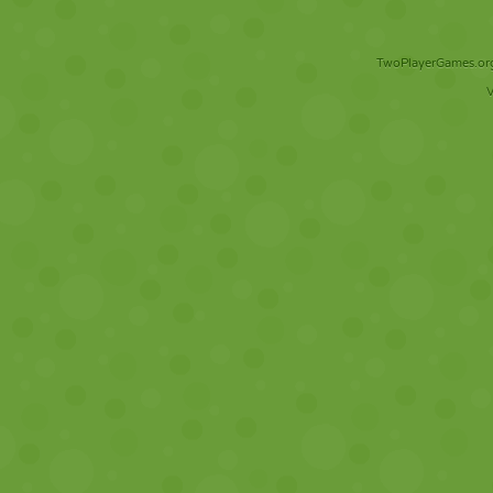
TwoPlayerGames.org 
V